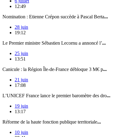
6 juillet
12:49
Nomination : Etienne Crépon succède à Pascal Berta
...
28 juin
19:12
Le Premier ministre Sébastien Lecornu a annoncé l’
...
25 juin
13:51
Canicule : la Région Île-de-France débloque 3 M€ p
...
21 juin
17:08
L’UNICEF France lance le premier baromètre des dro
...
19 juin
13:17
Réforme de la haute fonction publique territoriale
...
10 juin