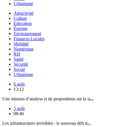
Urbanisme
Attractivité
Culture
Education
Énergie
Environnement
Finances Locales
Mobilité
Numérique
RH
Santé
Sécurité
Social
Urbanisme
6 août
13:12
Une mission d’analyse et de propositions sur la si
...
5 août
08:46
Les infrastructures invisibles : le nouveau défi d
...