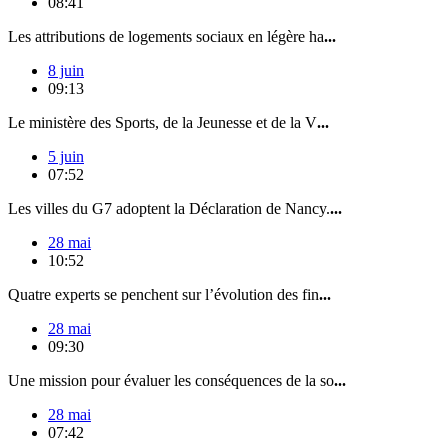
08:41
Les attributions de logements sociaux en légère ha
...
8 juin
09:13
Le ministère des Sports, de la Jeunesse et de la V
...
5 juin
07:52
Les villes du G7 adoptent la Déclaration de Nancy.
...
28 mai
10:52
Quatre experts se penchent sur l’évolution des fin
...
28 mai
09:30
Une mission pour évaluer les conséquences de la so
...
28 mai
07:42