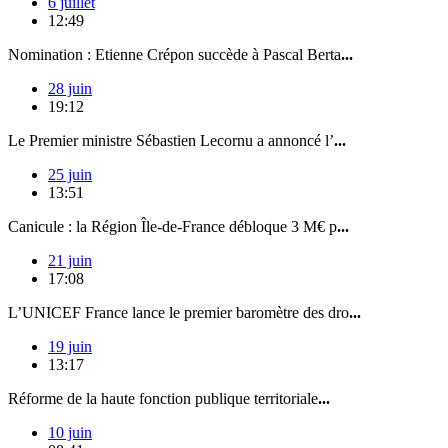
6 juillet
12:49
Nomination : Etienne Crépon succède à Pascal Berta
...
28 juin
19:12
Le Premier ministre Sébastien Lecornu a annoncé l’
...
25 juin
13:51
Canicule : la Région Île-de-France débloque 3 M€ p
...
21 juin
17:08
L’UNICEF France lance le premier baromètre des dro
...
19 juin
13:17
Réforme de la haute fonction publique territoriale
...
10 juin