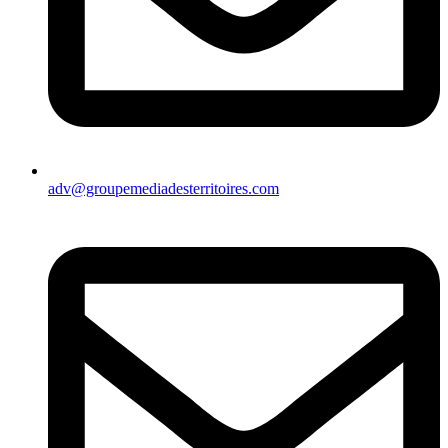
adv@groupemediadesterritoires.com