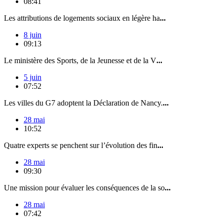
08:41
Les attributions de logements sociaux en légère ha
...
8 juin
09:13
Le ministère des Sports, de la Jeunesse et de la V
...
5 juin
07:52
Les villes du G7 adoptent la Déclaration de Nancy.
...
28 mai
10:52
Quatre experts se penchent sur l’évolution des fin
...
28 mai
09:30
Une mission pour évaluer les conséquences de la so
...
28 mai
07:42