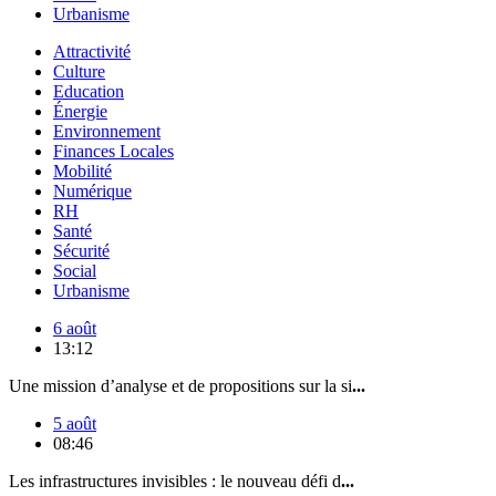
Urbanisme
Attractivité
Culture
Education
Énergie
Environnement
Finances Locales
Mobilité
Numérique
RH
Santé
Sécurité
Social
Urbanisme
6 août
13:12
Une mission d’analyse et de propositions sur la si
...
5 août
08:46
Les infrastructures invisibles : le nouveau défi d
...