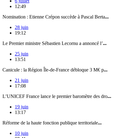
6 juillet
12:49
Nomination : Etienne Crépon succède à Pascal Berta
...
28 juin
19:12
Le Premier ministre Sébastien Lecornu a annoncé l’
...
25 juin
13:51
Canicule : la Région Île-de-France débloque 3 M€ p
...
21 juin
17:08
L’UNICEF France lance le premier baromètre des dro
...
19 juin
13:17
Réforme de la haute fonction publique territoriale
...
10 juin