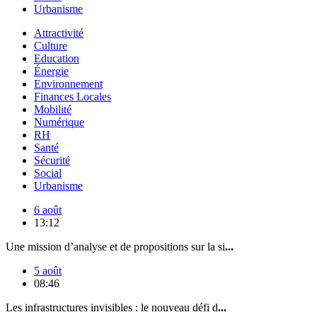
Urbanisme
Attractivité
Culture
Education
Énergie
Environnement
Finances Locales
Mobilité
Numérique
RH
Santé
Sécurité
Social
Urbanisme
6 août
13:12
Une mission d’analyse et de propositions sur la si
...
5 août
08:46
Les infrastructures invisibles : le nouveau défi d
...