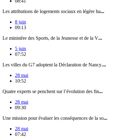
08:41
Les attributions de logements sociaux en légère ha
...
8 juin
09:13
Le ministère des Sports, de la Jeunesse et de la V
...
5 juin
07:52
Les villes du G7 adoptent la Déclaration de Nancy.
...
28 mai
10:52
Quatre experts se penchent sur l’évolution des fin
...
28 mai
09:30
Une mission pour évaluer les conséquences de la so
...
28 mai
07:42