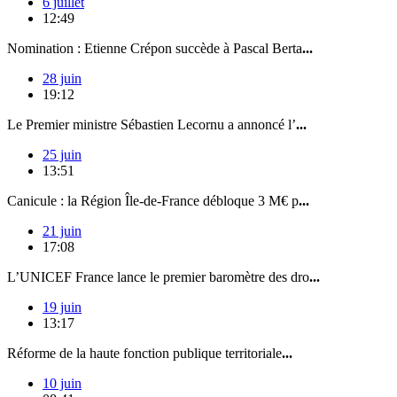
6 juillet
12:49
Nomination : Etienne Crépon succède à Pascal Berta
...
28 juin
19:12
Le Premier ministre Sébastien Lecornu a annoncé l’
...
25 juin
13:51
Canicule : la Région Île-de-France débloque 3 M€ p
...
21 juin
17:08
L’UNICEF France lance le premier baromètre des dro
...
19 juin
13:17
Réforme de la haute fonction publique territoriale
...
10 juin