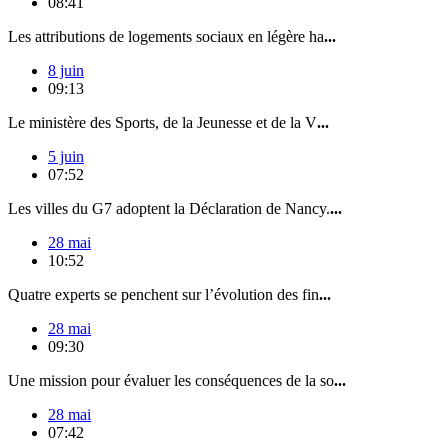
08:41
Les attributions de logements sociaux en légère ha
...
8 juin
09:13
Le ministère des Sports, de la Jeunesse et de la V
...
5 juin
07:52
Les villes du G7 adoptent la Déclaration de Nancy.
...
28 mai
10:52
Quatre experts se penchent sur l’évolution des fin
...
28 mai
09:30
Une mission pour évaluer les conséquences de la so
...
28 mai
07:42