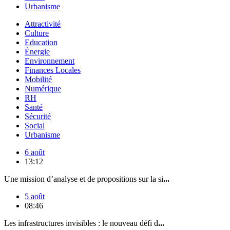
Urbanisme
Attractivité
Culture
Education
Énergie
Environnement
Finances Locales
Mobilité
Numérique
RH
Santé
Sécurité
Social
Urbanisme
6 août
13:12
Une mission d’analyse et de propositions sur la si
...
5 août
08:46
Les infrastructures invisibles : le nouveau défi d
...