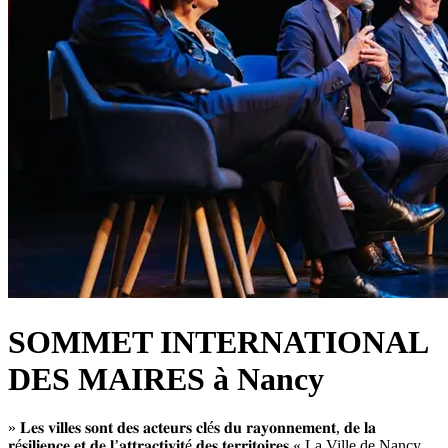
SOMMET INTERNATIONAL
DES MAIRES à Nancy
» 𝐋𝐞𝐬 𝐯𝐢𝐥𝐥𝐞𝐬 𝐬𝐨𝐧𝐭 𝐝𝐞𝐬 𝐚𝐜𝐭𝐞𝐮𝐫𝐬 𝐜𝐥é𝐬 𝐝𝐮 𝐫𝐚𝐲𝐨𝐧𝐧𝐞𝐦𝐞𝐧𝐭, 𝐝𝐞 𝐥𝐚
𝐫é𝐬𝐢𝐥𝐢𝐞𝐧𝐜𝐞 𝐞𝐭 𝐝𝐞 𝐥’𝐚𝐭𝐭𝐫𝐚𝐜𝐭𝐢𝐯𝐢𝐭é 𝐝𝐞𝐬 𝐭𝐞𝐫𝐫𝐢𝐭𝐨𝐢𝐫𝐞𝐬 « La Ville de Nancy