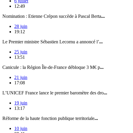
6 juillet
12:49
Nomination : Etienne Crépon succède à Pascal Berta
...
28 juin
19:12
Le Premier ministre Sébastien Lecornu a annoncé l’
...
25 juin
13:51
Canicule : la Région Île-de-France débloque 3 M€ p
...
21 juin
17:08
L’UNICEF France lance le premier baromètre des dro
...
19 juin
13:17
Réforme de la haute fonction publique territoriale
...
10 juin