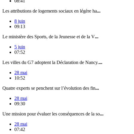
08:41
Les attributions de logements sociaux en légère ha
...
8 juin
09:13
Le ministère des Sports, de la Jeunesse et de la V
...
5 juin
07:52
Les villes du G7 adoptent la Déclaration de Nancy.
...
28 mai
10:52
Quatre experts se penchent sur l’évolution des fin
...
28 mai
09:30
Une mission pour évaluer les conséquences de la so
...
28 mai
07:42