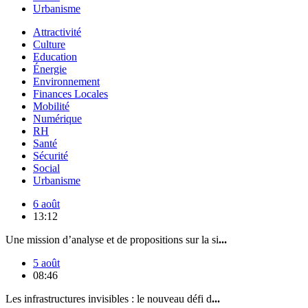
Urbanisme
Attractivité
Culture
Education
Énergie
Environnement
Finances Locales
Mobilité
Numérique
RH
Santé
Sécurité
Social
Urbanisme
6 août
13:12
Une mission d’analyse et de propositions sur la si
...
5 août
08:46
Les infrastructures invisibles : le nouveau défi d
...