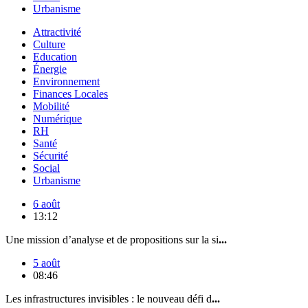
Urbanisme
Attractivité
Culture
Education
Énergie
Environnement
Finances Locales
Mobilité
Numérique
RH
Santé
Sécurité
Social
Urbanisme
6 août
13:12
Une mission d’analyse et de propositions sur la si
...
5 août
08:46
Les infrastructures invisibles : le nouveau défi d
...