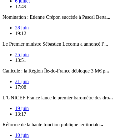
6 juillet
12:49
Nomination : Etienne Crépon succède à Pascal Berta
...
28 juin
19:12
Le Premier ministre Sébastien Lecornu a annoncé l’
...
25 juin
13:51
Canicule : la Région Île-de-France débloque 3 M€ p
...
21 juin
17:08
L’UNICEF France lance le premier baromètre des dro
...
19 juin
13:17
Réforme de la haute fonction publique territoriale
...
10 juin