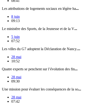
08:41
Les attributions de logements sociaux en légère ha
...
8 juin
09:13
Le ministère des Sports, de la Jeunesse et de la V
...
5 juin
07:52
Les villes du G7 adoptent la Déclaration de Nancy.
...
28 mai
10:52
Quatre experts se penchent sur l’évolution des fin
...
28 mai
09:30
Une mission pour évaluer les conséquences de la so
...
28 mai
07:42