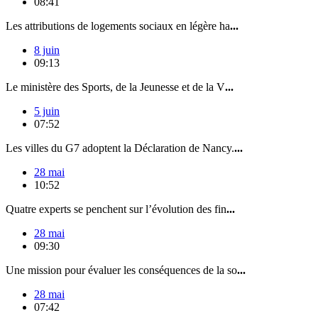
08:41
Les attributions de logements sociaux en légère ha
...
8 juin
09:13
Le ministère des Sports, de la Jeunesse et de la V
...
5 juin
07:52
Les villes du G7 adoptent la Déclaration de Nancy.
...
28 mai
10:52
Quatre experts se penchent sur l’évolution des fin
...
28 mai
09:30
Une mission pour évaluer les conséquences de la so
...
28 mai
07:42