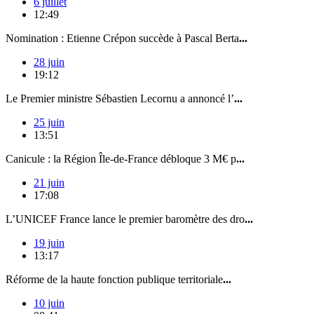
6 juillet
12:49
Nomination : Etienne Crépon succède à Pascal Berta
...
28 juin
19:12
Le Premier ministre Sébastien Lecornu a annoncé l’
...
25 juin
13:51
Canicule : la Région Île-de-France débloque 3 M€ p
...
21 juin
17:08
L’UNICEF France lance le premier baromètre des dro
...
19 juin
13:17
Réforme de la haute fonction publique territoriale
...
10 juin