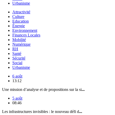
Urbanisme
Attractivité
Culture
Education
Énergie
Environnement
Finances Locales
Mobilité
Numérique
RH
Santé
Sécurité
Social
Urbanisme
6 août
13:12
Une mission d’analyse et de propositions sur la si
...
5 août
08:46
Les infrastructures invisibles : le nouveau défi d
...