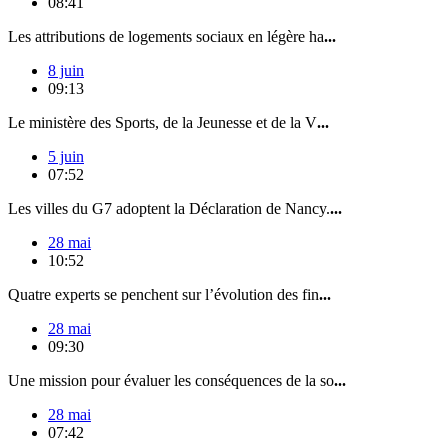
08:41
Les attributions de logements sociaux en légère ha
...
8 juin
09:13
Le ministère des Sports, de la Jeunesse et de la V
...
5 juin
07:52
Les villes du G7 adoptent la Déclaration de Nancy.
...
28 mai
10:52
Quatre experts se penchent sur l’évolution des fin
...
28 mai
09:30
Une mission pour évaluer les conséquences de la so
...
28 mai
07:42