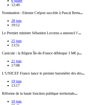
6 juillet
12:49
Nomination : Etienne Crépon succède à Pascal Berta
...
28 juin
19:12
Le Premier ministre Sébastien Lecornu a annoncé l’
...
25 juin
13:51
Canicule : la Région Île-de-France débloque 3 M€ p
...
21 juin
17:08
L’UNICEF France lance le premier baromètre des dro
...
19 juin
13:17
Réforme de la haute fonction publique territoriale
...
10 juin