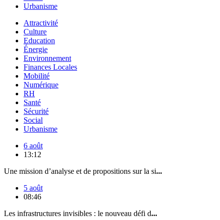
Urbanisme
Attractivité
Culture
Education
Énergie
Environnement
Finances Locales
Mobilité
Numérique
RH
Santé
Sécurité
Social
Urbanisme
6 août
13:12
Une mission d’analyse et de propositions sur la si
...
5 août
08:46
Les infrastructures invisibles : le nouveau défi d
...