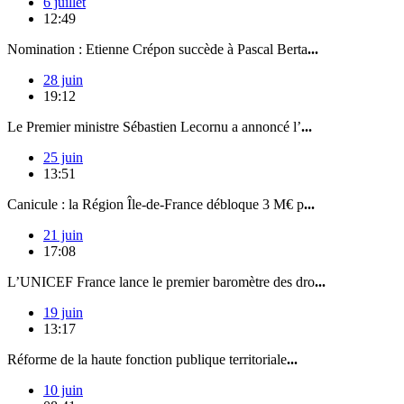
6 juillet
12:49
Nomination : Etienne Crépon succède à Pascal Berta
...
28 juin
19:12
Le Premier ministre Sébastien Lecornu a annoncé l’
...
25 juin
13:51
Canicule : la Région Île-de-France débloque 3 M€ p
...
21 juin
17:08
L’UNICEF France lance le premier baromètre des dro
...
19 juin
13:17
Réforme de la haute fonction publique territoriale
...
10 juin