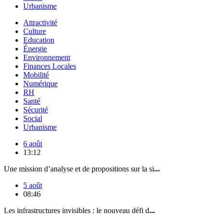
Urbanisme
Attractivité
Culture
Education
Énergie
Environnement
Finances Locales
Mobilité
Numérique
RH
Santé
Sécurité
Social
Urbanisme
6 août
13:12
Une mission d’analyse et de propositions sur la si
...
5 août
08:46
Les infrastructures invisibles : le nouveau défi d
...