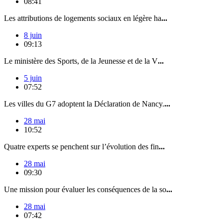
08:41
Les attributions de logements sociaux en légère ha
...
8 juin
09:13
Le ministère des Sports, de la Jeunesse et de la V
...
5 juin
07:52
Les villes du G7 adoptent la Déclaration de Nancy.
...
28 mai
10:52
Quatre experts se penchent sur l’évolution des fin
...
28 mai
09:30
Une mission pour évaluer les conséquences de la so
...
28 mai
07:42