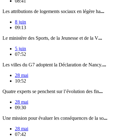
08:41
Les attributions de logements sociaux en légère ha
...
8 juin
09:13
Le ministère des Sports, de la Jeunesse et de la V
...
5 juin
07:52
Les villes du G7 adoptent la Déclaration de Nancy.
...
28 mai
10:52
Quatre experts se penchent sur l’évolution des fin
...
28 mai
09:30
Une mission pour évaluer les conséquences de la so
...
28 mai
07:42