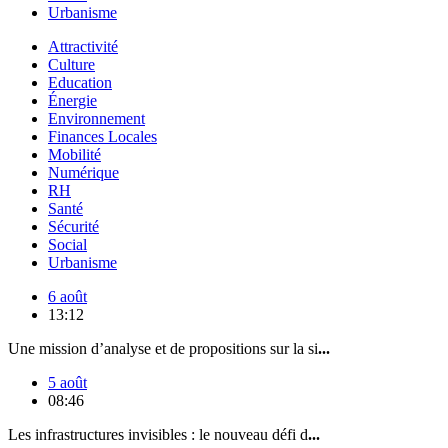
Urbanisme
Attractivité
Culture
Education
Énergie
Environnement
Finances Locales
Mobilité
Numérique
RH
Santé
Sécurité
Social
Urbanisme
6 août
13:12
Une mission d’analyse et de propositions sur la si
...
5 août
08:46
Les infrastructures invisibles : le nouveau défi d
...