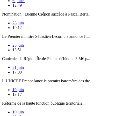
6 juillet
12:49
Nomination : Etienne Crépon succède à Pascal Berta
...
28 juin
19:12
Le Premier ministre Sébastien Lecornu a annoncé l’
...
25 juin
13:51
Canicule : la Région Île-de-France débloque 3 M€ p
...
21 juin
17:08
L’UNICEF France lance le premier baromètre des dro
...
19 juin
13:17
Réforme de la haute fonction publique territoriale
...
10 juin