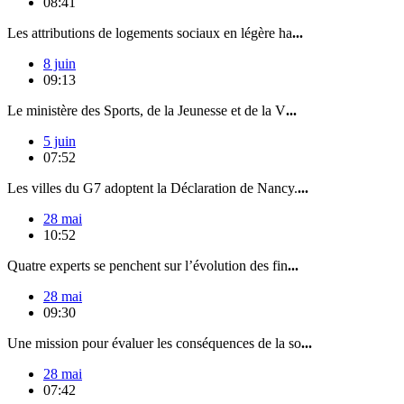
08:41
Les attributions de logements sociaux en légère ha
...
8 juin
09:13
Le ministère des Sports, de la Jeunesse et de la V
...
5 juin
07:52
Les villes du G7 adoptent la Déclaration de Nancy.
...
28 mai
10:52
Quatre experts se penchent sur l’évolution des fin
...
28 mai
09:30
Une mission pour évaluer les conséquences de la so
...
28 mai
07:42