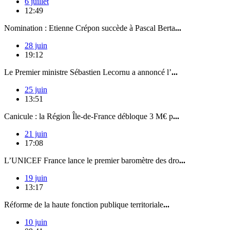
6 juillet
12:49
Nomination : Etienne Crépon succède à Pascal Berta
...
28 juin
19:12
Le Premier ministre Sébastien Lecornu a annoncé l’
...
25 juin
13:51
Canicule : la Région Île-de-France débloque 3 M€ p
...
21 juin
17:08
L’UNICEF France lance le premier baromètre des dro
...
19 juin
13:17
Réforme de la haute fonction publique territoriale
...
10 juin