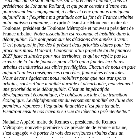
“
Aux élus qui se sont mobilisés sur le précédent mandat, sous la
présidence de Johanna Rolland, et qui pour certains d’entre eux
poursuivent leur engagement, à celles et ceux qui nous rejoignent
aujourd’hui : j’exprime ma gratitude car ils font de France urbaine
notre maison commune
, a exprimé Jean-Luc Moudenc, maire de
Toulouse, président de Toulouse Métropole et nouveau président de
France urbaine.
Notre association est reconnue et installée dans le
débat public. Elle doit peser sur les décisions des années à venir.
C’est pourquoi je fixe dès à présent deux priorités claires pour les
prochains mois. D’abord, l’adoption d’un projet de loi de finances
2027 juste et sincère pour nos territoires, et qui ne répète pas les
erreurs de la loi de finances pour 2026 qui a fait des territoires
urbains et industriels ses cibles privilégiées. Chacun de nous en paie
aujourd’hui les conséquences concrètes, financières et sociales.
Nous devons également nous mobiliser pour que nos transports
urbains, socles d’une mobilité durable et décarbonée, redeviennent
une priorité dans le débat public. C’est un impératif de
développement économique, de cohésion sociale et de transition
écologique. Le déplafonnement du versement mobilité est l’une des
premières réponses : l’équation financière n’est plus tenable.
Viendront ensuite nos travaux en vue de l’élection présidentielle.”
Nathalie Appéré, maire de Rennes et présidente de Rennes
Métropole, nouvelle première vice-présidente de France urbaine,
s’est engagée «
à porter la voix des territoires urbains dans un