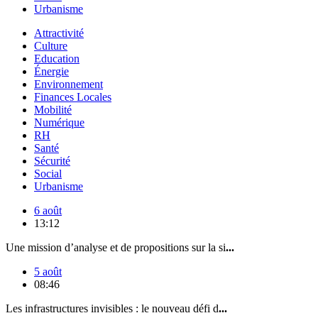
Urbanisme
Attractivité
Culture
Education
Énergie
Environnement
Finances Locales
Mobilité
Numérique
RH
Santé
Sécurité
Social
Urbanisme
6 août
13:12
Une mission d’analyse et de propositions sur la si
...
5 août
08:46
Les infrastructures invisibles : le nouveau défi d
...