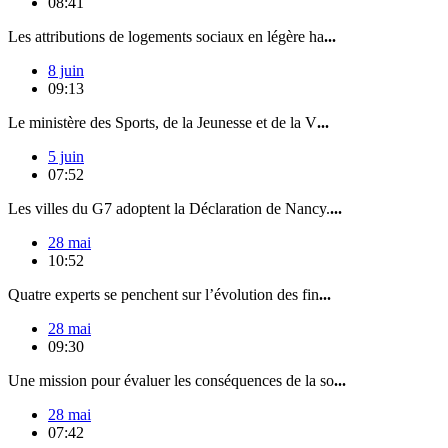
08:41
Les attributions de logements sociaux en légère ha
...
8 juin
09:13
Le ministère des Sports, de la Jeunesse et de la V
...
5 juin
07:52
Les villes du G7 adoptent la Déclaration de Nancy.
...
28 mai
10:52
Quatre experts se penchent sur l’évolution des fin
...
28 mai
09:30
Une mission pour évaluer les conséquences de la so
...
28 mai
07:42