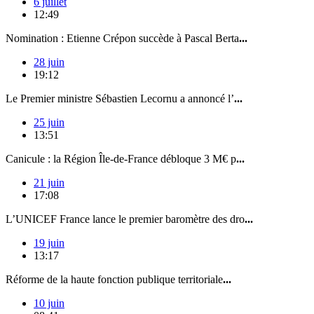
6 juillet
12:49
Nomination : Etienne Crépon succède à Pascal Berta
...
28 juin
19:12
Le Premier ministre Sébastien Lecornu a annoncé l’
...
25 juin
13:51
Canicule : la Région Île-de-France débloque 3 M€ p
...
21 juin
17:08
L’UNICEF France lance le premier baromètre des dro
...
19 juin
13:17
Réforme de la haute fonction publique territoriale
...
10 juin