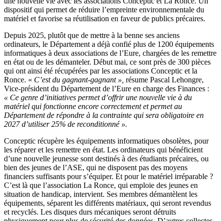
une nouvelle vie avec les associations Conceptic et La Ronce. Un
dispositif qui permet de réduire l’empreinte environnementale du
matériel et favorise sa réutilisation en faveur de publics précaires.
Depuis 2025, plutôt que de mettre à la benne ses anciens
ordinateurs, le Département a déjà confié plus de 1200 équipements
informatiques à deux associations de l’Eure, chargées de les remettre
en état ou de les démanteler. Début mai, ce sont près de 300 pièces
qui ont ainsi été récupérées par les associations Conceptic et la
Ronce. «
C’est du gagnant-gagnant »,
résume Pascal Lehongre,
Vice-président du Département de l’Eure en charge des Finances :
« Ce genre d’initiatives permet d’offrir une nouvelle vie à du
matériel qui fonctionne encore correctement et permet au
Département de répondre à la contrainte qui sera obligatoire en
2027 d’utiliser 25% de reconditionné ».
Conceptic récupère les équipements informatiques obsolètes, pour
les réparer et les remettre en état. Les ordinateurs qui bénéficient
d’une nouvelle jeunesse sont destinés à des étudiants précaires, ou
bien des jeunes de l’ASE, qui ne disposent pas des moyens
financiers suffisants pour s’équiper. Et pour le matériel irréparable ?
C’est là que l’association La Ronce, qui emploie des jeunes en
situation de handicap, intervient. Ses membres démantèlent les
équipements, séparent les différents matériaux, qui seront revendus
et recyclés. Les disques durs mécaniques seront détruits
physiquement pour plus de sécurité des données. D’autres collectes