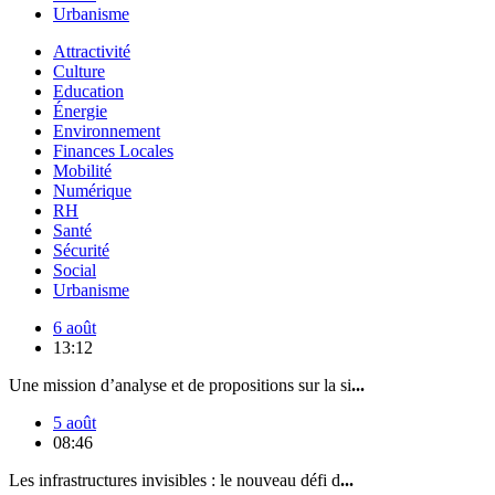
Urbanisme
Attractivité
Culture
Education
Énergie
Environnement
Finances Locales
Mobilité
Numérique
RH
Santé
Sécurité
Social
Urbanisme
6 août
13:12
Une mission d’analyse et de propositions sur la si
...
5 août
08:46
Les infrastructures invisibles : le nouveau défi d
...