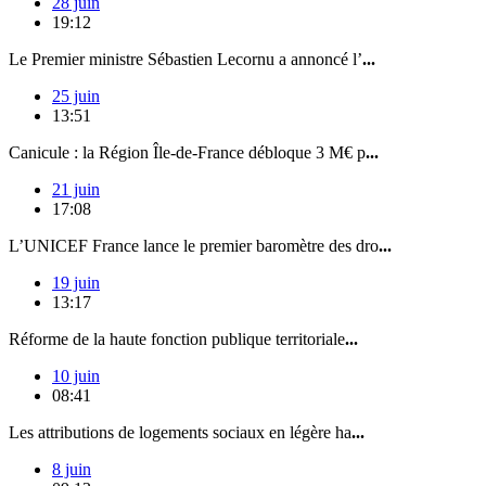
28 juin
19:12
Le Premier ministre Sébastien Lecornu a annoncé l’
...
25 juin
13:51
Canicule : la Région Île-de-France débloque 3 M€ p
...
21 juin
17:08
L’UNICEF France lance le premier baromètre des dro
...
19 juin
13:17
Réforme de la haute fonction publique territoriale
...
10 juin
08:41
Les attributions de logements sociaux en légère ha
...
8 juin