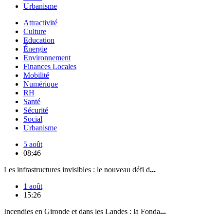
Urbanisme
Attractivité
Culture
Education
Énergie
Environnement
Finances Locales
Mobilité
Numérique
RH
Santé
Sécurité
Social
Urbanisme
5 août
08:46
Les infrastructures invisibles : le nouveau défi d
...
1 août
15:26
Incendies en Gironde et dans les Landes : la Fonda
...