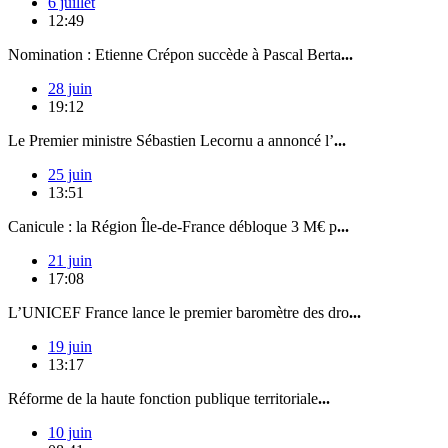
6 juillet
12:49
Nomination : Etienne Crépon succède à Pascal Berta
...
28 juin
19:12
Le Premier ministre Sébastien Lecornu a annoncé l’
...
25 juin
13:51
Canicule : la Région Île-de-France débloque 3 M€ p
...
21 juin
17:08
L’UNICEF France lance le premier baromètre des dro
...
19 juin
13:17
Réforme de la haute fonction publique territoriale
...
10 juin