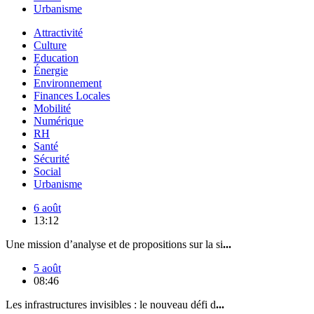
Urbanisme
Attractivité
Culture
Education
Énergie
Environnement
Finances Locales
Mobilité
Numérique
RH
Santé
Sécurité
Social
Urbanisme
6 août
13:12
Une mission d’analyse et de propositions sur la si
...
5 août
08:46
Les infrastructures invisibles : le nouveau défi d
...