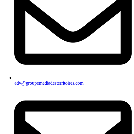
adv@groupemediadesterritoires.com