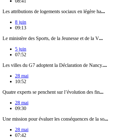
08:41
Les attributions de logements sociaux en légère ha
...
8 juin
09:13
Le ministère des Sports, de la Jeunesse et de la V
...
5 juin
07:52
Les villes du G7 adoptent la Déclaration de Nancy.
...
28 mai
10:52
Quatre experts se penchent sur l’évolution des fin
...
28 mai
09:30
Une mission pour évaluer les conséquences de la so
...
28 mai
07:42