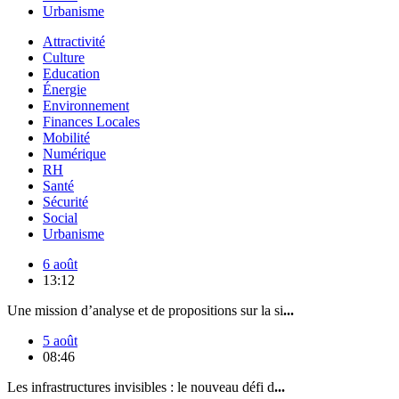
Urbanisme
Attractivité
Culture
Education
Énergie
Environnement
Finances Locales
Mobilité
Numérique
RH
Santé
Sécurité
Social
Urbanisme
6 août
13:12
Une mission d’analyse et de propositions sur la si
...
5 août
08:46
Les infrastructures invisibles : le nouveau défi d
...