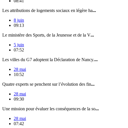
08:41
Les attributions de logements sociaux en légère ha
...
8 juin
09:13
Le ministère des Sports, de la Jeunesse et de la V
...
5 juin
07:52
Les villes du G7 adoptent la Déclaration de Nancy.
...
28 mai
10:52
Quatre experts se penchent sur l’évolution des fin
...
28 mai
09:30
Une mission pour évaluer les conséquences de la so
...
28 mai
07:42