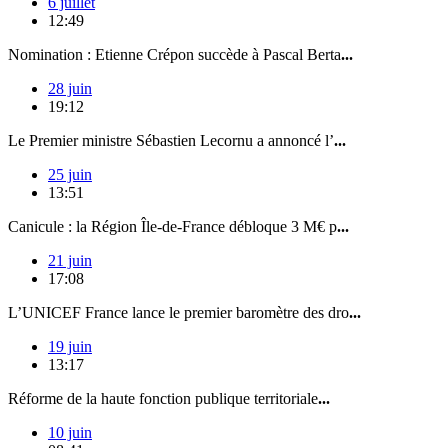
6 juillet
12:49
Nomination : Etienne Crépon succède à Pascal Berta
...
28 juin
19:12
Le Premier ministre Sébastien Lecornu a annoncé l’
...
25 juin
13:51
Canicule : la Région Île-de-France débloque 3 M€ p
...
21 juin
17:08
L’UNICEF France lance le premier baromètre des dro
...
19 juin
13:17
Réforme de la haute fonction publique territoriale
...
10 juin