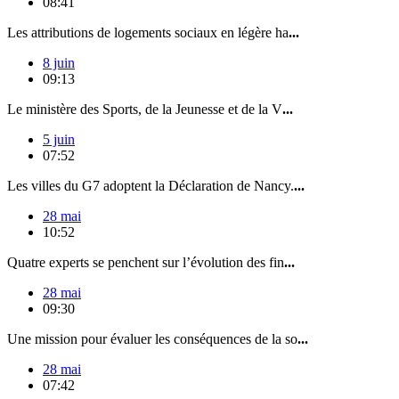
08:41
Les attributions de logements sociaux en légère ha
...
8 juin
09:13
Le ministère des Sports, de la Jeunesse et de la V
...
5 juin
07:52
Les villes du G7 adoptent la Déclaration de Nancy.
...
28 mai
10:52
Quatre experts se penchent sur l’évolution des fin
...
28 mai
09:30
Une mission pour évaluer les conséquences de la so
...
28 mai
07:42