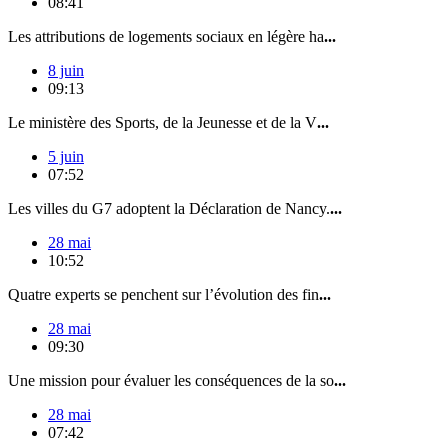
08:41
Les attributions de logements sociaux en légère ha
...
8 juin
09:13
Le ministère des Sports, de la Jeunesse et de la V
...
5 juin
07:52
Les villes du G7 adoptent la Déclaration de Nancy.
...
28 mai
10:52
Quatre experts se penchent sur l’évolution des fin
...
28 mai
09:30
Une mission pour évaluer les conséquences de la so
...
28 mai
07:42