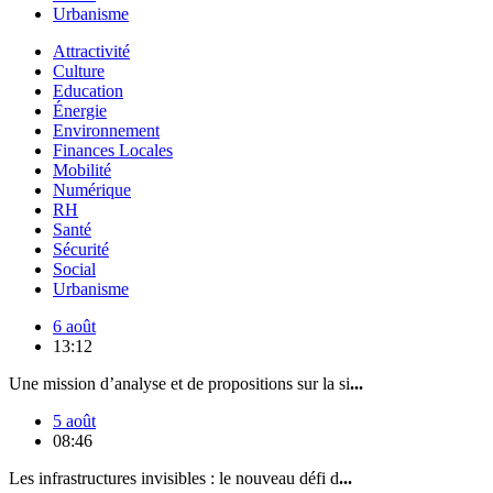
Urbanisme
Attractivité
Culture
Education
Énergie
Environnement
Finances Locales
Mobilité
Numérique
RH
Santé
Sécurité
Social
Urbanisme
6 août
13:12
Une mission d’analyse et de propositions sur la si
...
5 août
08:46
Les infrastructures invisibles : le nouveau défi d
...