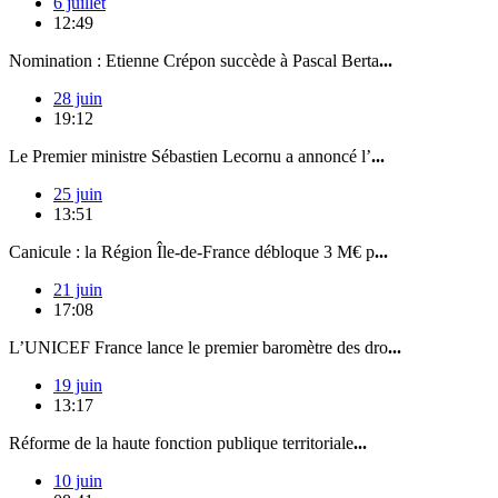
6 juillet
12:49
Nomination : Etienne Crépon succède à Pascal Berta
...
28 juin
19:12
Le Premier ministre Sébastien Lecornu a annoncé l’
...
25 juin
13:51
Canicule : la Région Île-de-France débloque 3 M€ p
...
21 juin
17:08
L’UNICEF France lance le premier baromètre des dro
...
19 juin
13:17
Réforme de la haute fonction publique territoriale
...
10 juin