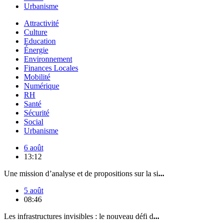
Urbanisme
Attractivité
Culture
Education
Énergie
Environnement
Finances Locales
Mobilité
Numérique
RH
Santé
Sécurité
Social
Urbanisme
6 août
13:12
Une mission d’analyse et de propositions sur la si
...
5 août
08:46
Les infrastructures invisibles : le nouveau défi d
...