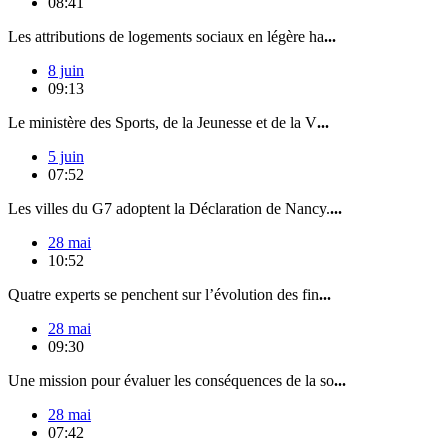
08:41
Les attributions de logements sociaux en légère ha
...
8 juin
09:13
Le ministère des Sports, de la Jeunesse et de la V
...
5 juin
07:52
Les villes du G7 adoptent la Déclaration de Nancy.
...
28 mai
10:52
Quatre experts se penchent sur l’évolution des fin
...
28 mai
09:30
Une mission pour évaluer les conséquences de la so
...
28 mai
07:42