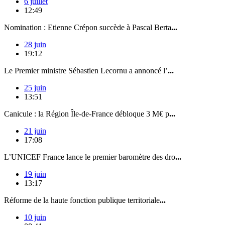
6 juillet
12:49
Nomination : Etienne Crépon succède à Pascal Berta
...
28 juin
19:12
Le Premier ministre Sébastien Lecornu a annoncé l’
...
25 juin
13:51
Canicule : la Région Île-de-France débloque 3 M€ p
...
21 juin
17:08
L’UNICEF France lance le premier baromètre des dro
...
19 juin
13:17
Réforme de la haute fonction publique territoriale
...
10 juin