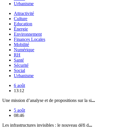
Urbanisme
Attractivité
Culture
Education
Énergie
Environnement
Finances Locales
Mobilité
Numérique
RH
Santé
Sécurité
Social
Urbanisme
6 août
13:12
Une mission d’analyse et de propositions sur la si
...
5 août
08:46
Les infrastructures invisibles : le nouveau défi d
...