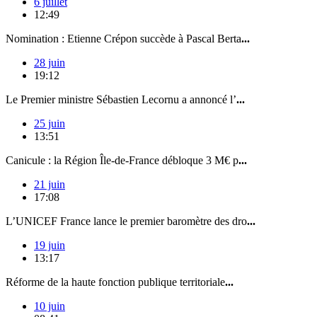
6 juillet
12:49
Nomination : Etienne Crépon succède à Pascal Berta
...
28 juin
19:12
Le Premier ministre Sébastien Lecornu a annoncé l’
...
25 juin
13:51
Canicule : la Région Île-de-France débloque 3 M€ p
...
21 juin
17:08
L’UNICEF France lance le premier baromètre des dro
...
19 juin
13:17
Réforme de la haute fonction publique territoriale
...
10 juin