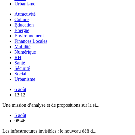
Urbanisme
Attractivité
Culture
Education
Énergie
Environnement
Finances Locales
Mobilité
Numérique
RH
Santé
Sécurité
Social
Urbanisme
6 août
13:12
Une mission d’analyse et de propositions sur la si
...
5 août
08:46
Les infrastructures invisibles : le nouveau défi d
...