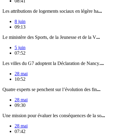
08:41
Les attributions de logements sociaux en légère ha
...
8 juin
09:13
Le ministère des Sports, de la Jeunesse et de la V
...
5 juin
07:52
Les villes du G7 adoptent la Déclaration de Nancy.
...
28 mai
10:52
Quatre experts se penchent sur l’évolution des fin
...
28 mai
09:30
Une mission pour évaluer les conséquences de la so
...
28 mai
07:42