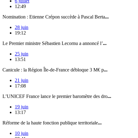
6 juillet
12:49
Nomination : Etienne Crépon succède à Pascal Berta
...
28 juin
19:12
Le Premier ministre Sébastien Lecornu a annoncé l’
...
25 juin
13:51
Canicule : la Région Île-de-France débloque 3 M€ p
...
21 juin
17:08
L’UNICEF France lance le premier baromètre des dro
...
19 juin
13:17
Réforme de la haute fonction publique territoriale
...
10 juin