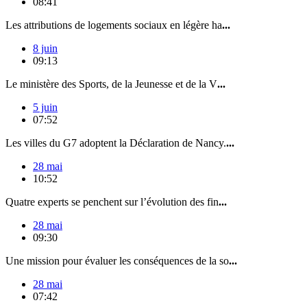
08:41
Les attributions de logements sociaux en légère ha
...
8 juin
09:13
Le ministère des Sports, de la Jeunesse et de la V
...
5 juin
07:52
Les villes du G7 adoptent la Déclaration de Nancy.
...
28 mai
10:52
Quatre experts se penchent sur l’évolution des fin
...
28 mai
09:30
Une mission pour évaluer les conséquences de la so
...
28 mai
07:42