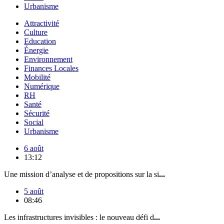
Urbanisme
Attractivité
Culture
Education
Énergie
Environnement
Finances Locales
Mobilité
Numérique
RH
Santé
Sécurité
Social
Urbanisme
6 août
13:12
Une mission d’analyse et de propositions sur la si
...
5 août
08:46
Les infrastructures invisibles : le nouveau défi d
...