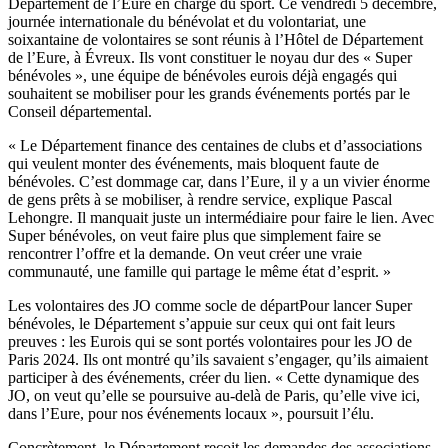
Département de l’Eure en charge du sport. Ce vendredi 5 décembre,
journée internationale du bénévolat et du volontariat, une
soixantaine de volontaires se sont réunis à l’Hôtel de Département
de l’Eure, à Évreux. Ils vont constituer le noyau dur des « Super
bénévoles », une équipe de bénévoles eurois déjà engagés qui
souhaitent se mobiliser pour les grands événements portés par le
Conseil départemental.
« Le Département finance des centaines de clubs et d’associations
qui veulent monter des événements, mais bloquent faute de
bénévoles. C’est dommage car, dans l’Eure, il y a un vivier énorme
de gens prêts à se mobiliser, à rendre service, explique Pascal
Lehongre. Il manquait juste un intermédiaire pour faire le lien. Avec
Super bénévoles, on veut faire plus que simplement faire se
rencontrer l’offre et la demande. On veut créer une vraie
communauté, une famille qui partage le même état d’esprit. »
Les volontaires des JO comme socle de départPour lancer Super
bénévoles, le Département s’appuie sur ceux qui ont fait leurs
preuves : les Eurois qui se sont portés volontaires pour les JO de
Paris 2024. Ils ont montré qu’ils savaient s’engager, qu’ils aimaient
participer à des événements, créer du lien. « Cette dynamique des
JO, on veut qu’elle se poursuive au-delà de Paris, qu’elle vive ici,
dans l’Eure, pour nos événements locaux », poursuit l’élu.
Concrètement, le Département reçoit les demandes des associations