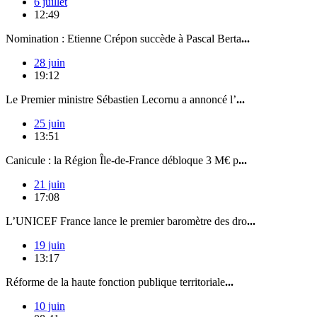
6 juillet
12:49
Nomination : Etienne Crépon succède à Pascal Berta
...
28 juin
19:12
Le Premier ministre Sébastien Lecornu a annoncé l’
...
25 juin
13:51
Canicule : la Région Île-de-France débloque 3 M€ p
...
21 juin
17:08
L’UNICEF France lance le premier baromètre des dro
...
19 juin
13:17
Réforme de la haute fonction publique territoriale
...
10 juin