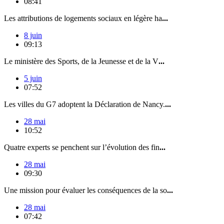
08:41
Les attributions de logements sociaux en légère ha
...
8 juin
09:13
Le ministère des Sports, de la Jeunesse et de la V
...
5 juin
07:52
Les villes du G7 adoptent la Déclaration de Nancy.
...
28 mai
10:52
Quatre experts se penchent sur l’évolution des fin
...
28 mai
09:30
Une mission pour évaluer les conséquences de la so
...
28 mai
07:42