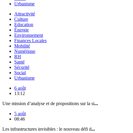
Urbanisme
Attractivité
Culture
Education
Énergie
Environnement
Finances Locales
Mobilité
Numérique
RH
Santé
Sécurité
Social
Urbanisme
6 août
13:12
Une mission d’analyse et de propositions sur la si
...
5 août
08:46
Les infrastructures invisibles : le nouveau défi d
...