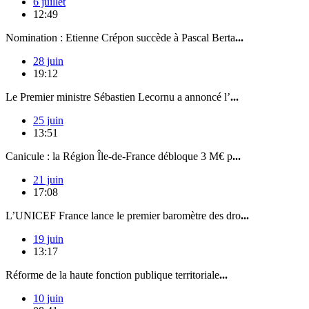
6 juillet
12:49
Nomination : Etienne Crépon succède à Pascal Berta
...
28 juin
19:12
Le Premier ministre Sébastien Lecornu a annoncé l’
...
25 juin
13:51
Canicule : la Région Île-de-France débloque 3 M€ p
...
21 juin
17:08
L’UNICEF France lance le premier baromètre des dro
...
19 juin
13:17
Réforme de la haute fonction publique territoriale
...
10 juin