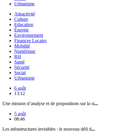
Urbanisme
Attractivité
Culture
Education
Énergie
Environnement
Finances Locales
Mobilité
Numérique
RH
Santé
Sécurité
Social
Urbanisme
6 août
13:12
Une mission d’analyse et de propositions sur la si
...
5 août
08:46
Les infrastructures invisibles : le nouveau défi d
...