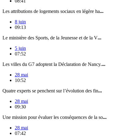
08:41
Les attributions de logements sociaux en légère ha
...
8 juin
09:13
Le ministère des Sports, de la Jeunesse et de la V
...
5 juin
07:52
Les villes du G7 adoptent la Déclaration de Nancy.
...
28 mai
10:52
Quatre experts se penchent sur l’évolution des fin
...
28 mai
09:30
Une mission pour évaluer les conséquences de la so
...
28 mai
07:42