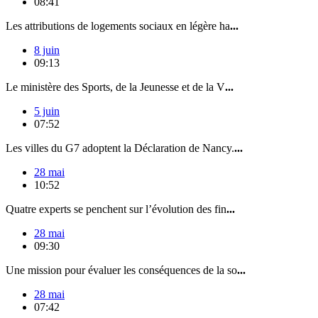
08:41
Les attributions de logements sociaux en légère ha
...
8 juin
09:13
Le ministère des Sports, de la Jeunesse et de la V
...
5 juin
07:52
Les villes du G7 adoptent la Déclaration de Nancy.
...
28 mai
10:52
Quatre experts se penchent sur l’évolution des fin
...
28 mai
09:30
Une mission pour évaluer les conséquences de la so
...
28 mai
07:42