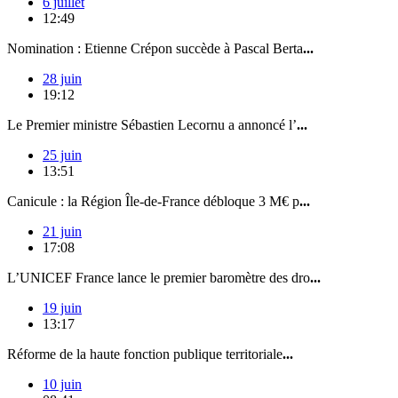
6 juillet
12:49
Nomination : Etienne Crépon succède à Pascal Berta
...
28 juin
19:12
Le Premier ministre Sébastien Lecornu a annoncé l’
...
25 juin
13:51
Canicule : la Région Île-de-France débloque 3 M€ p
...
21 juin
17:08
L’UNICEF France lance le premier baromètre des dro
...
19 juin
13:17
Réforme de la haute fonction publique territoriale
...
10 juin