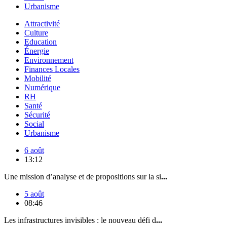
Urbanisme
Attractivité
Culture
Education
Énergie
Environnement
Finances Locales
Mobilité
Numérique
RH
Santé
Sécurité
Social
Urbanisme
6 août
13:12
Une mission d’analyse et de propositions sur la si
...
5 août
08:46
Les infrastructures invisibles : le nouveau défi d
...