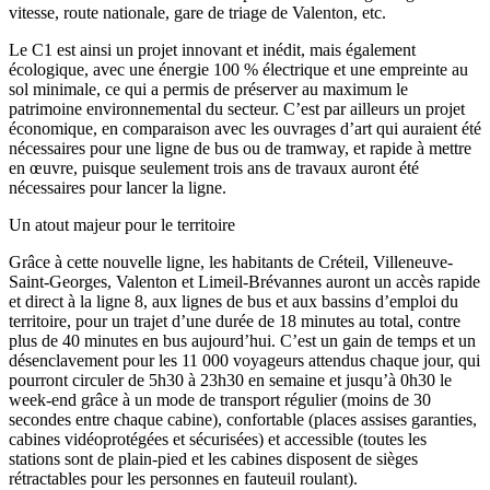
vitesse, route nationale, gare de triage de Valenton, etc.
Le C1 est ainsi un projet innovant et inédit, mais également
écologique, avec une énergie 100 % électrique et une empreinte au
sol minimale, ce qui a permis de préserver au maximum le
patrimoine environnemental du secteur. C’est par ailleurs un projet
économique, en comparaison avec les ouvrages d’art qui auraient été
nécessaires pour une ligne de bus ou de tramway, et rapide à mettre
en œuvre, puisque seulement trois ans de travaux auront été
nécessaires pour lancer la ligne.
Un atout majeur pour le territoire
Grâce à cette nouvelle ligne, les habitants de Créteil, Villeneuve-
Saint-Georges, Valenton et Limeil-Brévannes auront un accès rapide
et direct à la ligne 8, aux lignes de bus et aux bassins d’emploi du
territoire, pour un trajet d’une durée de 18 minutes au total, contre
plus de 40 minutes en bus aujourd’hui. C’est un gain de temps et un
désenclavement pour les 11 000 voyageurs attendus chaque jour, qui
pourront circuler de 5h30 à 23h30 en semaine et jusqu’à 0h30 le
week-end grâce à un mode de transport régulier (moins de 30
secondes entre chaque cabine), confortable (places assises garanties,
cabines vidéoprotégées et sécurisées) et accessible (toutes les
stations sont de plain-pied et les cabines disposent de sièges
rétractables pour les personnes en fauteuil roulant).