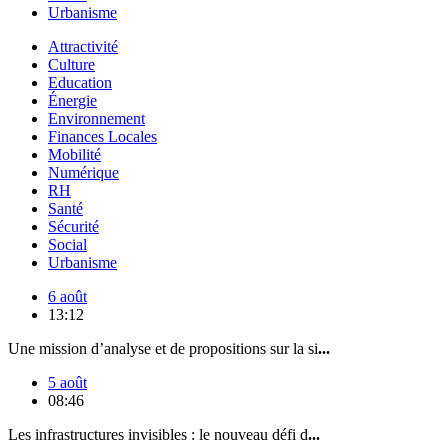
Urbanisme
Attractivité
Culture
Education
Énergie
Environnement
Finances Locales
Mobilité
Numérique
RH
Santé
Sécurité
Social
Urbanisme
6 août
13:12
Une mission d’analyse et de propositions sur la si
...
5 août
08:46
Les infrastructures invisibles : le nouveau défi d
...