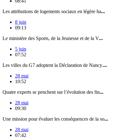
08:41
Les attributions de logements sociaux en légère ha
...
8 juin
09:13
Le ministère des Sports, de la Jeunesse et de la V
...
5 juin
07:52
Les villes du G7 adoptent la Déclaration de Nancy.
...
28 mai
10:52
Quatre experts se penchent sur l’évolution des fin
...
28 mai
09:30
Une mission pour évaluer les conséquences de la so
...
28 mai
07:42