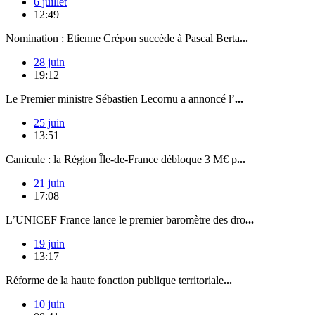
6 juillet
12:49
Nomination : Etienne Crépon succède à Pascal Berta
...
28 juin
19:12
Le Premier ministre Sébastien Lecornu a annoncé l’
...
25 juin
13:51
Canicule : la Région Île-de-France débloque 3 M€ p
...
21 juin
17:08
L’UNICEF France lance le premier baromètre des dro
...
19 juin
13:17
Réforme de la haute fonction publique territoriale
...
10 juin