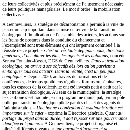
de leurs collectivités et plus précisément de l’ajustement nécessaire
de leurs politiques managériales. Le mot d’ordre : la mobilisation
collective. »
A Gennevilliers, la stratégie de décarbonation a permis à la ville de
passer un cap important dans la mise en œuvre de la transition
écologique. L’implication de l’ensemble des acteurs, les actions sur
les freins de postures dans la conduite du changement et
l’exemplarité sont trois éléments qui ont largement contribué à la
réussite de ce projet. «
C’est un véritable défi pour nous, directions
générales, d’acculturer les élus, les agents et les habitants,
concède
Soraya Fontaine-Kassar, DGS de Gennevilliers.
Dans la transition
écologique, on arrive à ses objectifs dès lors qu’on parvient à
embarquer tous ces acteurs. Dans la réalité, c’est un peu plus
compliqué.
» Depuis 2020, au travers de formations et de
conférences, de temps quotidiens réguliers, forums ou séminaires,
tous les espaces de la collectivité ont été investis petit à petit par le
sujet transition écologique. Au sein de la municipalité, la stratégie
bas carbone s’est traduite par un programme municipal, par un pôle
politique transition écologique piloté par des élus et des agents de
l’administration. «
Une bonne coopération élus-administration est
importante sur le sujet
» exprime la Directrice générale.
Quant au
portage du projet dans la durée, il doit reposer sur une gouvernance
identifiée et légitime.
» A Gennevilliers, le projet est organisé et
piloté à différents niveaux, «
une garantie d’avancer et de