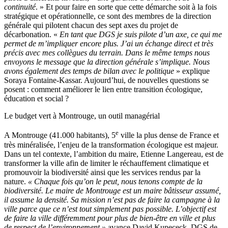
continuité
. » Et pour faire en sorte que cette démarche soit à la fois
stratégique et opérationnelle, ce sont des membres de la direction
générale qui pilotent chacun des sept axes du projet de
décarbonation. «
En tant que DGS je suis pilote d’un axe, ce qui me
permet de m’impliquer encore plus. J’ai un échange direct et très
précis avec mes collègues du terrain. Dans le même temps nous
envoyons le message que la direction générale s’implique. Nous
avons également des temps de bilan avec le politique
» explique
Soraya Fontaine-Kassar. Aujourd’hui, de nouvelles questions se
posent : comment améliorer le lien entre transition écologique,
éducation et social ?
Le budget vert à Montrouge, un outil managérial
e
A Montrouge (41.000 habitants), 5
ville la plus dense de France et
très minéralisée, l’enjeu de la transformation écologique est majeur.
Dans un tel contexte, l’ambition du maire, Etienne Langereau, est de
transformer la ville afin de limiter le réchauffement climatique et
promouvoir la biodiversité ainsi que les services rendus par la
nature.
« Chaque fois qu’on le peut, nous tenons compte de la
biodiversité. Le maire de Montrouge est un maire bâtisseur assumé,
il assume la densité. Sa mission n’est pas de faire la campagne à la
ville parce que ce n’est tout simplement pas possible. L’objectif est
de faire la ville différemment pour plus de bien-être en ville et plus
de respect de l’environnement »
avance David Kupececk, DGS de