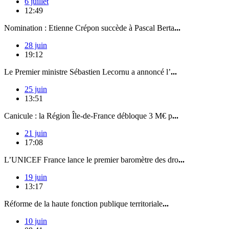
6 juillet
12:49
Nomination : Etienne Crépon succède à Pascal Berta
...
28 juin
19:12
Le Premier ministre Sébastien Lecornu a annoncé l’
...
25 juin
13:51
Canicule : la Région Île-de-France débloque 3 M€ p
...
21 juin
17:08
L’UNICEF France lance le premier baromètre des dro
...
19 juin
13:17
Réforme de la haute fonction publique territoriale
...
10 juin