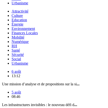
Urbanisme
Attractivité
Culture
Education
Énergie
Environnement
Finances Locales
Mobilité
Numérique
RH
Santé
Sécurité
Social
Urbanisme
6 août
13:12
Une mission d’analyse et de propositions sur la si
...
5 août
08:46
Les infrastructures invisibles : le nouveau défi d
...