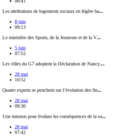
08:41
Les attributions de logements sociaux en légère ha
...
8 juin
09:13
Le ministère des Sports, de la Jeunesse et de la V
...
5 juin
07:52
Les villes du G7 adoptent la Déclaration de Nancy.
...
28 mai
10:52
Quatre experts se penchent sur l’évolution des fin
...
28 mai
09:30
Une mission pour évaluer les conséquences de la so
...
28 mai
07:42