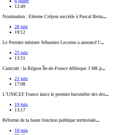
6 juillet
12:49
Nomination : Etienne Crépon succède à Pascal Berta
...
28 juin
19:12
Le Premier ministre Sébastien Lecornu a annoncé l’
...
25 juin
13:51
Canicule : la Région Île-de-France débloque 3 M€ p
...
21 juin
17:08
L’UNICEF France lance le premier baromètre des dro
...
19 juin
13:17
Réforme de la haute fonction publique territoriale
...
10 juin