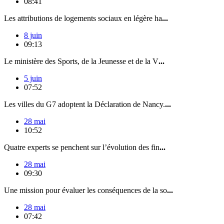
08:41
Les attributions de logements sociaux en légère ha
...
8 juin
09:13
Le ministère des Sports, de la Jeunesse et de la V
...
5 juin
07:52
Les villes du G7 adoptent la Déclaration de Nancy.
...
28 mai
10:52
Quatre experts se penchent sur l’évolution des fin
...
28 mai
09:30
Une mission pour évaluer les conséquences de la so
...
28 mai
07:42