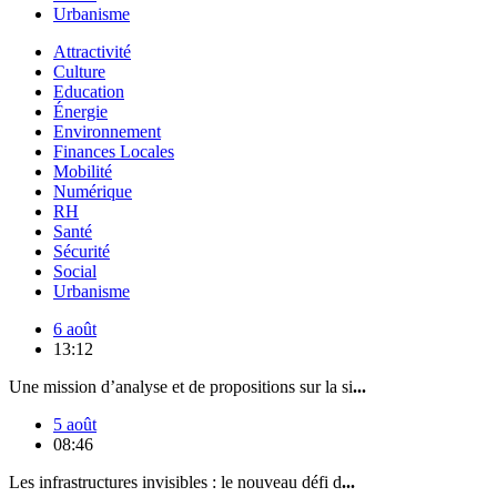
Urbanisme
Attractivité
Culture
Education
Énergie
Environnement
Finances Locales
Mobilité
Numérique
RH
Santé
Sécurité
Social
Urbanisme
6 août
13:12
Une mission d’analyse et de propositions sur la si
...
5 août
08:46
Les infrastructures invisibles : le nouveau défi d
...