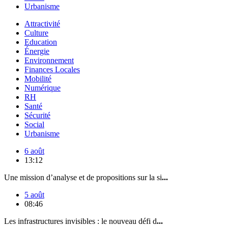
Urbanisme
Attractivité
Culture
Education
Énergie
Environnement
Finances Locales
Mobilité
Numérique
RH
Santé
Sécurité
Social
Urbanisme
6 août
13:12
Une mission d’analyse et de propositions sur la si
...
5 août
08:46
Les infrastructures invisibles : le nouveau défi d
...