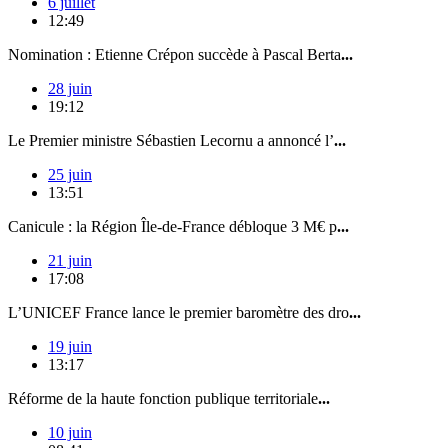
6 juillet
12:49
Nomination : Etienne Crépon succède à Pascal Berta
...
28 juin
19:12
Le Premier ministre Sébastien Lecornu a annoncé l’
...
25 juin
13:51
Canicule : la Région Île-de-France débloque 3 M€ p
...
21 juin
17:08
L’UNICEF France lance le premier baromètre des dro
...
19 juin
13:17
Réforme de la haute fonction publique territoriale
...
10 juin