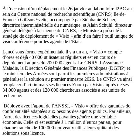
À l’occasion d’un déplacement le 26 janvier au laboratoire I2BC au
sein du Centre national de recherche scientifique (CNRS) Ile-de-
France à Gif-sur-Yvette, accompagné par Stéphanie Schaer,
directrice interministérielle du numérique, et Alain Schuhl, directeur
général délégué à la science du CNRS, le Ministre a présenté la
stratégie de déploiement de « Visio » afin d’en faire l’outil unique de
visioconférence pour les agents de l’État.
Lancé sous forme expérimentale il y a un an, « Visio » compte
d’ores et déjà 40 000 utilisateurs réguliers et est en cours de
déploiement auprès de 200 000 agents. Le CNRS, l’Assurance
Maladie, la Direction Générale des Finances Publiques (DGFiP) et
le ministère des Armées sont parmi les premières administrations à
généraliser la solution au premier trimestre 2026. Le CNRS va ainsi
remplacer d’ici fin mars ses licences Zoom par Visio auprès de ses
34 000 agents et des 120 000 chercheurs associés à ses unités de
recherche.
Déployé avec l’appui de l’ANSSI, « Visio » offre des garanties de
confidentialité adaptées aux besoins des agents publics. Par ailleurs,
l’arrêt des licences logicielles payantes génère une véritable
économie. Celle-ci est estimée à 1 million d’euros par an, pour
chaque tranche de 100 000 nouveaux utilisateurs quittant des
solutions sous licence.