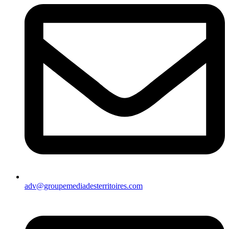
adv@groupemediadesterritoires.com