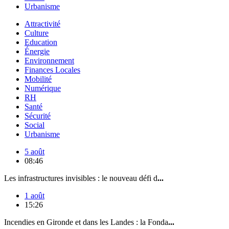
Urbanisme
Attractivité
Culture
Education
Énergie
Environnement
Finances Locales
Mobilité
Numérique
RH
Santé
Sécurité
Social
Urbanisme
5 août
08:46
Les infrastructures invisibles : le nouveau défi d
...
1 août
15:26
Incendies en Gironde et dans les Landes : la Fonda
...