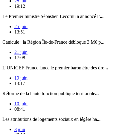
28 juin
19:12
Le Premier ministre Sébastien Lecornu a annoncé l’
...
25 juin
13:51
Canicule : la Région Île-de-France débloque 3 M€ p
...
21 juin
17:08
L’UNICEF France lance le premier baromètre des dro
...
19 juin
13:17
Réforme de la haute fonction publique territoriale
...
10 juin
08:41
Les attributions de logements sociaux en légère ha
...
8 juin