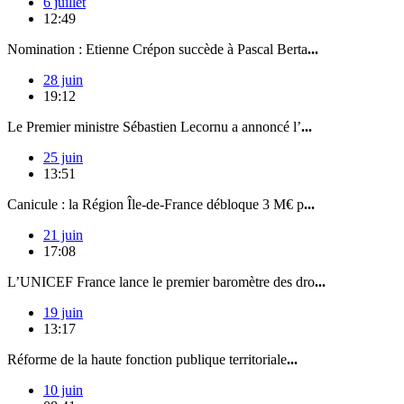
6 juillet
12:49
Nomination : Etienne Crépon succède à Pascal Berta
...
28 juin
19:12
Le Premier ministre Sébastien Lecornu a annoncé l’
...
25 juin
13:51
Canicule : la Région Île-de-France débloque 3 M€ p
...
21 juin
17:08
L’UNICEF France lance le premier baromètre des dro
...
19 juin
13:17
Réforme de la haute fonction publique territoriale
...
10 juin