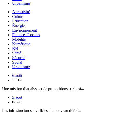
Urbanisme
Attractivité
Culture
Education
Énergie
Environnement
Finances Locales
Mobilité
Numérique
RH
Santé
Sécurité
Social
Urbanisme
6 août
13:12
Une mission d’analyse et de propositions sur la si
...
5 août
08:46
Les infrastructures invisibles : le nouveau défi d
...