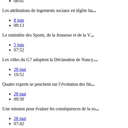
08:41
Les attributions de logements sociaux en légère ha
...
8 juin
09:13
Le ministère des Sports, de la Jeunesse et de la V
...
5 juin
07:52
Les villes du G7 adoptent la Déclaration de Nancy.
...
28 mai
10:52
Quatre experts se penchent sur l’évolution des fin
...
28 mai
09:30
Une mission pour évaluer les conséquences de la so
...
28 mai
07:42