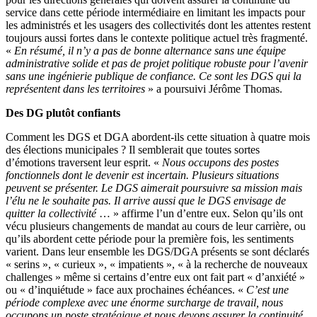
service dans cette période intermédiaire en limitant les impacts pour
les administrés et les usagers des collectivités dont les attentes restent
toujours aussi fortes dans le contexte politique actuel très fragmenté.
«
En résumé, il n’y a pas de bonne alternance sans une équipe
administrative solide et pas de projet politique robuste pour l’avenir
sans une ingénierie publique de confiance. Ce sont les DGS qui la
représentent dans les territoires
» a poursuivi Jérôme Thomas.
Des DG plutôt confiants
Comment les DGS et DGA abordent-ils cette situation à quatre mois
des élections municipales ? Il semblerait que toutes sortes
d’émotions traversent leur esprit. «
Nous occupons des postes
fonctionnels dont le devenir est incertain. Plusieurs situations
peuvent se présenter. Le DGS aimerait poursuivre sa mission mais
l’élu ne le souhaite pas. Il arrive aussi que le DGS envisage de
quitter la collectivité
… » affirme l’un d’entre eux. Selon qu’ils ont
vécu plusieurs changements de mandat au cours de leur carrière, ou
qu’ils abordent cette période pour la première fois, les sentiments
varient. Dans leur ensemble les DGS/DGA présents se sont déclarés
« serins », « curieux », « impatients », « à la recherche de nouveaux
challenges » même si certains d’entre eux ont fait part « d’anxiété »
ou « d’inquiétude » face aux prochaines échéances. «
C’est une
période complexe avec une énorme surcharge de travail, nous
occupons un poste stratégique et nous devons assurer la continuité