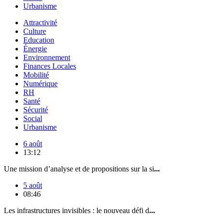
Urbanisme
Attractivité
Culture
Education
Énergie
Environnement
Finances Locales
Mobilité
Numérique
RH
Santé
Sécurité
Social
Urbanisme
6 août
13:12
Une mission d’analyse et de propositions sur la si
...
5 août
08:46
Les infrastructures invisibles : le nouveau défi d
...