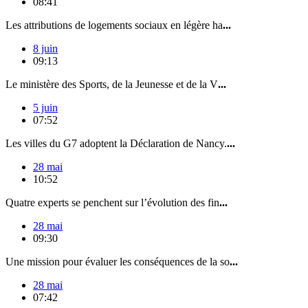
08:41
Les attributions de logements sociaux en légère ha
...
8 juin
09:13
Le ministère des Sports, de la Jeunesse et de la V
...
5 juin
07:52
Les villes du G7 adoptent la Déclaration de Nancy.
...
28 mai
10:52
Quatre experts se penchent sur l’évolution des fin
...
28 mai
09:30
Une mission pour évaluer les conséquences de la so
...
28 mai
07:42