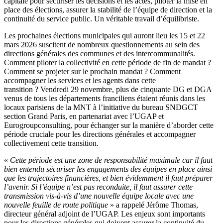
capitale pour sécuriser les décisions et les actes, piloter la mise en
place des élections, assurer la stabilité de l’équipe de direction et la
continuité du service public. Un véritable travail d’équilibriste.
Les prochaines élections municipales qui auront lieu les 15 et 22
mars 2026 suscitent de nombreux questionnements au sein des
directions générales des communes et des intercommunalités.
Comment piloter la collectivité en cette période de fin de mandat ?
Comment se projeter sur le prochain mandat ? Comment
accompagner les services et les agents dans cette
transition ? Vendredi 29 novembre, plus de cinquante DG et DGA
venus de tous les départements franciliens étaient réunis dans les
locaux parisiens de la MNT à l’initiative du bureau SNDGCT
section Grand Paris, en partenariat avec l’UGAP et
Eurogroupconsulting, pour échanger sur la manière d’aborder cette
période cruciale pour les directions générales et accompagner
collectivement cette transition.
«
Cette période est une zone de responsabilité maximale car il faut
bien entendu sécuriser les engagements des équipes en place ainsi
que les trajectoires financières, et bien évidemment il faut préparer
l’avenir. Si l’équipe n’est pas reconduite, il faut assurer cette
transmission vis-à-vis d’une nouvelle équipe locale avec une
nouvelle feuille de route politique
» a rappelé Jérôme Thomas,
directeur général adjoint de l’UGAP. Les enjeux sont importants
pour les directions générales qui doivent assurer la continuité du