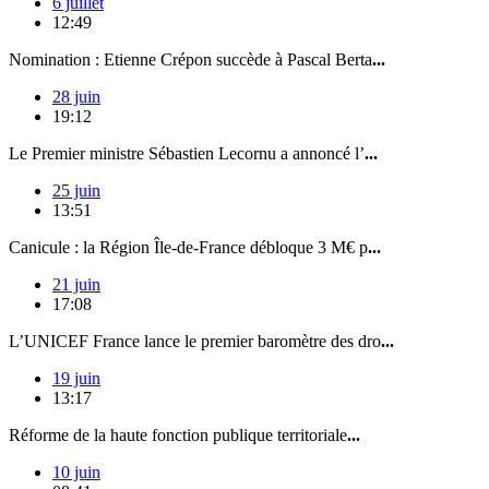
6 juillet
12:49
Nomination : Etienne Crépon succède à Pascal Berta
...
28 juin
19:12
Le Premier ministre Sébastien Lecornu a annoncé l’
...
25 juin
13:51
Canicule : la Région Île-de-France débloque 3 M€ p
...
21 juin
17:08
L’UNICEF France lance le premier baromètre des dro
...
19 juin
13:17
Réforme de la haute fonction publique territoriale
...
10 juin