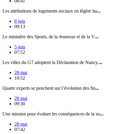
08:41
Les attributions de logements sociaux en légère ha
...
8 juin
09:13
Le ministère des Sports, de la Jeunesse et de la V
...
5 juin
07:52
Les villes du G7 adoptent la Déclaration de Nancy.
...
28 mai
10:52
Quatre experts se penchent sur l’évolution des fin
...
28 mai
09:30
Une mission pour évaluer les conséquences de la so
...
28 mai
07:42