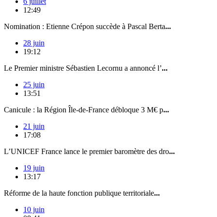
6 juillet
12:49
Nomination : Etienne Crépon succède à Pascal Berta
...
28 juin
19:12
Le Premier ministre Sébastien Lecornu a annoncé l’
...
25 juin
13:51
Canicule : la Région Île-de-France débloque 3 M€ p
...
21 juin
17:08
L’UNICEF France lance le premier baromètre des dro
...
19 juin
13:17
Réforme de la haute fonction publique territoriale
...
10 juin