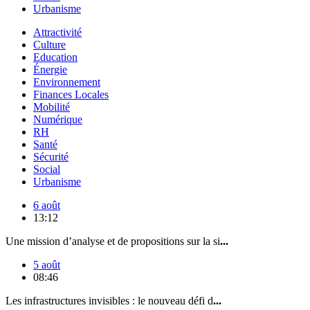
Urbanisme
Attractivité
Culture
Education
Énergie
Environnement
Finances Locales
Mobilité
Numérique
RH
Santé
Sécurité
Social
Urbanisme
6 août
13:12
Une mission d’analyse et de propositions sur la si
...
5 août
08:46
Les infrastructures invisibles : le nouveau défi d
...