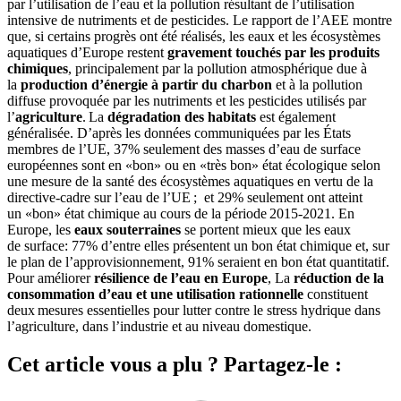
par l’utilisation de l’eau et la pollution résultant de l’utilisation
intensive de nutriments et de pesticides. Le rapport de l’AEE montre
que, si certains progrès ont été réalisés, les eaux et les écosystèmes
aquatiques d’Europe restent
gravement touchés par les produits
chimiques
, principalement par la pollution atmosphérique due à
la
production d’énergie à partir du charbon
et à la pollution
diffuse provoquée par les nutriments et les pesticides utilisés par
l’
agriculture
. La
dégradation des habitats
est également
généralisée. D’après les données communiquées par les États
membres de l’UE, 37% seulement des masses d’eau de surface
européennes sont en «bon» ou en «très bon» état écologique selon
une mesure de la santé des écosystèmes aquatiques en vertu de la
directive-cadre sur l’eau de l’UE ; et 29% seulement ont atteint
un «bon» état chimique au cours de la période 2015-2021. En
Europe, les
eaux souterraines
se portent mieux que les eaux
de surface: 77% d’entre elles présentent un bon état chimique et, sur
le plan de l’approvisionnement, 91% seraient en bon état quantitatif.
Pour améliorer
résilience de l’eau en Europe
, La
réduction de la
consommation d’eau et une utilisation rationnelle
constituent
deux mesures essentielles pour lutter contre le stress hydrique dans
l’agriculture, dans l’industrie et au niveau domestique.
Cet article vous a plu ? Partagez-le :