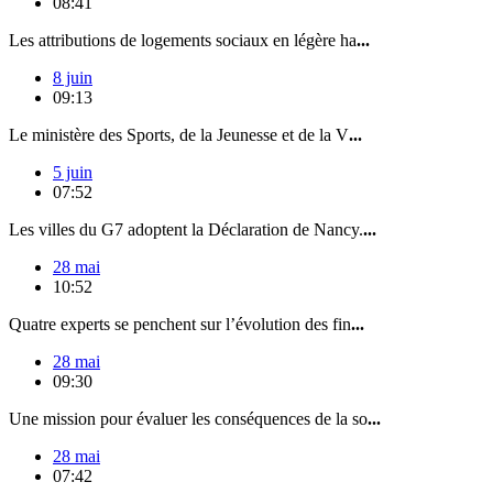
08:41
Les attributions de logements sociaux en légère ha
...
8 juin
09:13
Le ministère des Sports, de la Jeunesse et de la V
...
5 juin
07:52
Les villes du G7 adoptent la Déclaration de Nancy.
...
28 mai
10:52
Quatre experts se penchent sur l’évolution des fin
...
28 mai
09:30
Une mission pour évaluer les conséquences de la so
...
28 mai
07:42