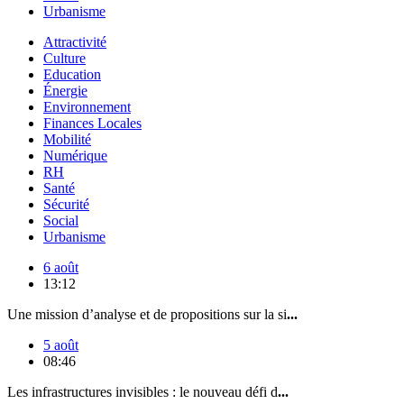
Urbanisme
Attractivité
Culture
Education
Énergie
Environnement
Finances Locales
Mobilité
Numérique
RH
Santé
Sécurité
Social
Urbanisme
6 août
13:12
Une mission d’analyse et de propositions sur la si
...
5 août
08:46
Les infrastructures invisibles : le nouveau défi d
...