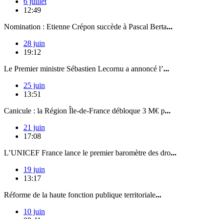
6 juillet
12:49
Nomination : Etienne Crépon succède à Pascal Berta
...
28 juin
19:12
Le Premier ministre Sébastien Lecornu a annoncé l’
...
25 juin
13:51
Canicule : la Région Île-de-France débloque 3 M€ p
...
21 juin
17:08
L’UNICEF France lance le premier baromètre des dro
...
19 juin
13:17
Réforme de la haute fonction publique territoriale
...
10 juin