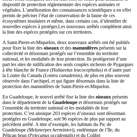
dispositif de protection réglementaire des espèces animales et
végétales. L’amélioration des connaissances scientifiques a en effet
permis de préciser l’état de conservation de la faune de ces
écosystèmes insulaires et même, dans certains cas, d’identifier de
nouvelles espèces à protéger.Les nouveaux arrêtés complètent ainsi
la liste des espèces protégées sur ces territoires.
A Saint-Pierre-et-Miquelon, deux nouveaux arrêtés ont été publiés
pour fixer la liste des
oiseaux
et des
mammifères
présents sur la
collectivité et désormais protégés sur l’ensemble du territoire
national, et les modalités de leur protection. Ils protègeront d’une
part les sites de nidification des seuls couples nicheurs de Pygargues
à tête blanche de France
(Haliaeetus leucocephalus)
et d’autre part
la Loutre du Canada
(Lontra canadensis)
, de plus en plus souvent
observée dans l’archipel, et qui figure désormais dans la liste de
protection des mammifères de Saint-Pierre-et-Miquelon.
En Guadeloupe, le nouvel arrêté fixe la liste des
oiseaux
présents
dans le département de la
Guadeloupe
et désormais protégés sur
l’ensemble du territoire national et les modalités de leur
protection. C’est ainsique 203 espèces d’oiseaux sont désormais
protégées en Guadeloupe, soit 96 espèces de plus par rapport au
précédent arrêté. A titre d’exemple, les habitats du Pic de
Guadeloupe
(Melanerpes herminieri)
, endémique de l’île, du
Pélican brun
(Pelecanus occidentalis)
et du Colibri