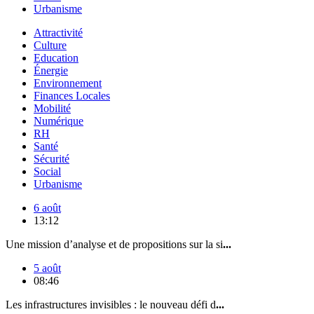
Urbanisme
Attractivité
Culture
Education
Énergie
Environnement
Finances Locales
Mobilité
Numérique
RH
Santé
Sécurité
Social
Urbanisme
6 août
13:12
Une mission d’analyse et de propositions sur la si
...
5 août
08:46
Les infrastructures invisibles : le nouveau défi d
...