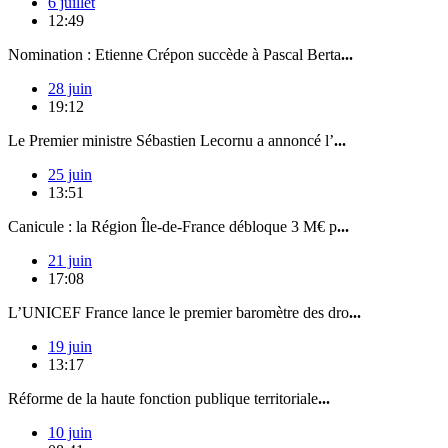
6 juillet
12:49
Nomination : Etienne Crépon succède à Pascal Berta
...
28 juin
19:12
Le Premier ministre Sébastien Lecornu a annoncé l’
...
25 juin
13:51
Canicule : la Région Île-de-France débloque 3 M€ p
...
21 juin
17:08
L’UNICEF France lance le premier baromètre des dro
...
19 juin
13:17
Réforme de la haute fonction publique territoriale
...
10 juin