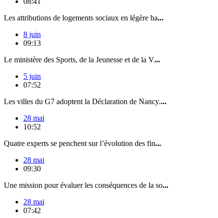
08:41
Les attributions de logements sociaux en légère ha
...
8 juin
09:13
Le ministère des Sports, de la Jeunesse et de la V
...
5 juin
07:52
Les villes du G7 adoptent la Déclaration de Nancy.
...
28 mai
10:52
Quatre experts se penchent sur l’évolution des fin
...
28 mai
09:30
Une mission pour évaluer les conséquences de la so
...
28 mai
07:42