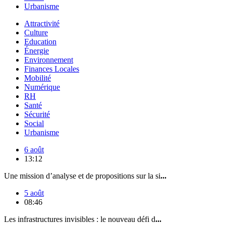
Urbanisme
Attractivité
Culture
Education
Énergie
Environnement
Finances Locales
Mobilité
Numérique
RH
Santé
Sécurité
Social
Urbanisme
6 août
13:12
Une mission d’analyse et de propositions sur la si
...
5 août
08:46
Les infrastructures invisibles : le nouveau défi d
...