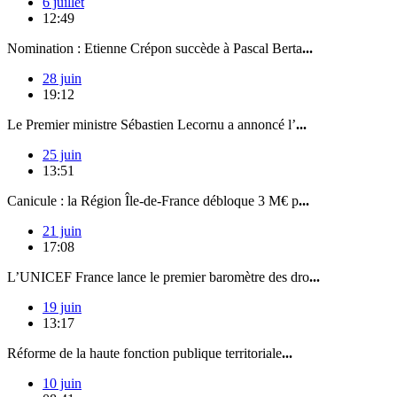
6 juillet
12:49
Nomination : Etienne Crépon succède à Pascal Berta
...
28 juin
19:12
Le Premier ministre Sébastien Lecornu a annoncé l’
...
25 juin
13:51
Canicule : la Région Île-de-France débloque 3 M€ p
...
21 juin
17:08
L’UNICEF France lance le premier baromètre des dro
...
19 juin
13:17
Réforme de la haute fonction publique territoriale
...
10 juin