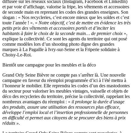
diffusée sur les réseaux sociaux (Instagram, Facebook et LinkedIn)
et par voie d’affichage, valorise la fripe, les vêtements et accessoires
de seconde main en reprenant les codes des grandes enseignes. Son
slogan : « Nos recycleries, c’est encore mieux que les soldes et c’est
toute l’année ! ». «
Notre objectif, c’est de mettre en évidence les très
petits prix des vêtements et accessoires portés et d’inciter les
habitants à faire le choix de la seconde main… de premier choix
»,
explique la collectivité. Ce sont les agents du territoire qui ont posé
comme modèles lors d’un shooting photo digne des grandes
marques à La Pagaille à Ivry-sur-Seine et la Friperie solidaire à
Choisy-Le-Roi.
Bientôt une campagne pour les meubles et la déco
Grand Orly Seine Bièvre ne compte pas s’arrêter là. Une nouvelle
campagne en faveur du réemploi programmée d’ici à l’été mettra à
l’honneur le mobilier. Elle reprendra les codes d’un des mastodontes
du secteur pour valoriser les meubles vintages, vaisselle et objets de
déco des recycleries du territoire, précise la collectivité, rappelant les
nombreux avantages du réemploi : «
il prolonge la durée d’usage
des produits, assure une utilisation des ressources plus efficace,
développe l’emploi local et l’insertion professionnelle de personnes
en difficulté et permet aux citoyens de se procurer des biens à prix
réduits »
.