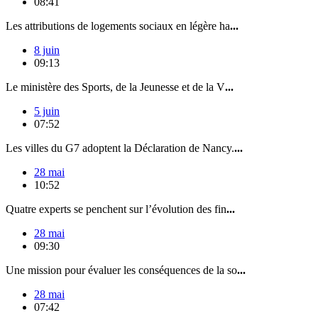
08:41
Les attributions de logements sociaux en légère ha
...
8 juin
09:13
Le ministère des Sports, de la Jeunesse et de la V
...
5 juin
07:52
Les villes du G7 adoptent la Déclaration de Nancy.
...
28 mai
10:52
Quatre experts se penchent sur l’évolution des fin
...
28 mai
09:30
Une mission pour évaluer les conséquences de la so
...
28 mai
07:42