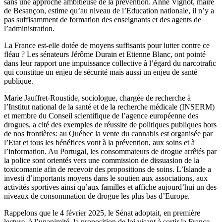
sans une approche ambitieuse de la prévention. Anne Vignot, maire
de Besançon, estime qu’au niveau de l’Education nationale, il n’y a
pas suffisamment de formation des enseignants et des agents de
l’administration.
La France est-elle dotée de moyens suffisants pour lutter contre ce
fléau ? Les sénateurs Jérôme Durain et Etienne Blanc, ont pointé
dans leur rapport une impuissance collective à l’égard du narcotrafic
qui constitue un enjeu de sécurité mais aussi un enjeu de santé
publique.
Marie Jauffret-Roustide, sociologue, chargée de recherche à
l’Institut national de la santé et de la recherche médicale (INSERM)
et membre du Conseil scientifique de l’agence européenne des
drogues, a cité des exemples de réussite de politiques publiques hors
de nos frontières: au Québec la vente du cannabis est organisée par
l’Etat et tous les bénéfices vont à la prévention, aux soins et à
l’information. Au Portugal, les consommateurs de drogue arrêtés par
la police sont orientés vers une commission de dissuasion de la
toxicomanie afin de recevoir des propositions de soins. L’Islande a
investi d’importants moyens dans le soutien aux associations, aux
activités sportives ainsi qu’aux familles et affiche aujourd’hui un des
niveaux de consommation de drogue les plus bas d’Europe.
Rappelons que le 4 février 2025, le Sénat adoptait, en première
lecture, à l’unanimité, la proposition de loi visant à sortir la France