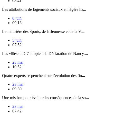
08:41
Les attributions de logements sociaux en légère ha
...
8 juin
09:13
Le ministère des Sports, de la Jeunesse et de la V
...
5 juin
07:52
Les villes du G7 adoptent la Déclaration de Nancy.
...
28 mai
10:52
Quatre experts se penchent sur l’évolution des fin
...
28 mai
09:30
Une mission pour évaluer les conséquences de la so
...
28 mai
07:42