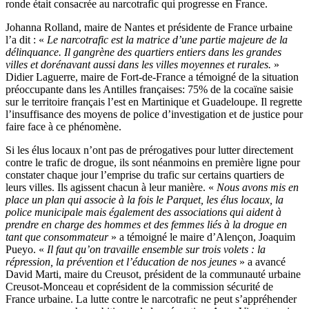
ronde était consacrée au narcotrafic qui progresse en France.
Johanna Rolland, maire de Nantes et présidente de France urbaine
l’a dit : «
Le narcotrafic est la matrice d’une partie majeure de la
délinquance. Il gangrène des quartiers entiers dans les grandes
villes et dorénavant aussi dans les villes moyennes et rurales.
»
Didier Laguerre, maire de Fort-de-France a témoigné de la situation
préoccupante dans les Antilles françaises: 75% de la cocaïne saisie
sur le territoire français l’est en Martinique et Guadeloupe. Il regrette
l’insuffisance des moyens de police d’investigation et de justice pour
faire face à ce phénomène.
Si les élus locaux n’ont pas de prérogatives pour lutter directement
contre le trafic de drogue, ils sont néanmoins en première ligne pour
constater chaque jour l’emprise du trafic sur certains quartiers de
leurs villes. Ils agissent chacun à leur manière. «
Nous avons mis en
place un plan qui associe à la fois le Parquet, les élus locaux, la
police municipale mais également des associations qui aident à
prendre en charge des hommes et des femmes liés à la drogue en
tant que consommateur
» a témoigné le maire d’Alençon, Joaquim
Pueyo. «
Il faut qu’on travaille ensemble sur trois volets : la
répression, la prévention et l’éducation de nos jeunes
» a avancé
David Marti, maire du Creusot, président de la communauté urbaine
Creusot-Monceau et coprésident de la commission sécurité de
France urbaine. La lutte contre le narcotrafic ne peut s’appréhender