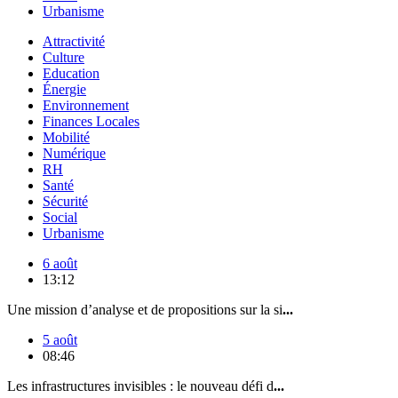
Urbanisme
Attractivité
Culture
Education
Énergie
Environnement
Finances Locales
Mobilité
Numérique
RH
Santé
Sécurité
Social
Urbanisme
6 août
13:12
Une mission d’analyse et de propositions sur la si
...
5 août
08:46
Les infrastructures invisibles : le nouveau défi d
...