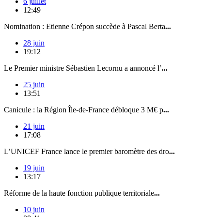
6 juillet
12:49
Nomination : Etienne Crépon succède à Pascal Berta
...
28 juin
19:12
Le Premier ministre Sébastien Lecornu a annoncé l’
...
25 juin
13:51
Canicule : la Région Île-de-France débloque 3 M€ p
...
21 juin
17:08
L’UNICEF France lance le premier baromètre des dro
...
19 juin
13:17
Réforme de la haute fonction publique territoriale
...
10 juin