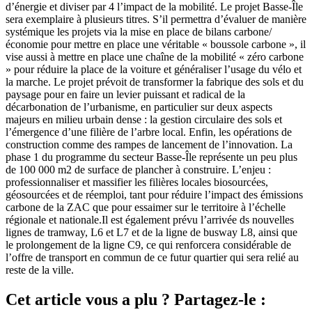
d’énergie et diviser par 4 l’impact de la mobilité. Le projet Basse-Île
sera exemplaire à plusieurs titres. S’il permettra d’évaluer de manière
systémique les projets via la mise en place de bilans carbone/
économie pour mettre en place une véritable « boussole carbone », il
vise aussi à mettre en place une chaîne de la mobilité « zéro carbone
» pour réduire la place de la voiture et généraliser l’usage du vélo et
la marche. Le projet prévoit de transformer la fabrique des sols et du
paysage pour en faire un levier puissant et radical de la
décarbonation de l’urbanisme, en particulier sur deux aspects
majeurs en milieu urbain dense : la gestion circulaire des sols et
l’émergence d’une filière de l’arbre local. Enfin, les opérations de
construction comme des rampes de lancement de l’innovation. La
phase 1 du programme du secteur Basse-Île représente un peu plus
de 100 000 m2 de surface de plancher à construire. L’enjeu :
professionnaliser et massifier les filières locales biosourcées,
géosourcées et de réemploi, tant pour réduire l’impact des émissions
carbone de la ZAC que pour essaimer sur le territoire à l’échelle
régionale et nationale.Il est également prévu l’arrivée ds nouvelles
lignes de tramway, L6 et L7 et de la ligne de busway L8, ainsi que
le prolongement de la ligne C9, ce qui renforcera considérable de
l’offre de transport en commun de ce futur quartier qui sera relié au
reste de la ville.
Cet article vous a plu ? Partagez-le :