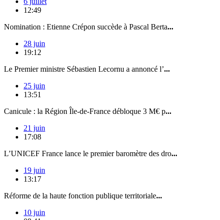
6 juillet
12:49
Nomination : Etienne Crépon succède à Pascal Berta
...
28 juin
19:12
Le Premier ministre Sébastien Lecornu a annoncé l’
...
25 juin
13:51
Canicule : la Région Île-de-France débloque 3 M€ p
...
21 juin
17:08
L’UNICEF France lance le premier baromètre des dro
...
19 juin
13:17
Réforme de la haute fonction publique territoriale
...
10 juin