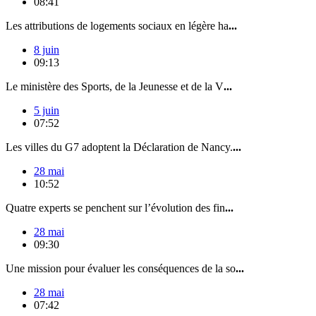
08:41
Les attributions de logements sociaux en légère ha
...
8 juin
09:13
Le ministère des Sports, de la Jeunesse et de la V
...
5 juin
07:52
Les villes du G7 adoptent la Déclaration de Nancy.
...
28 mai
10:52
Quatre experts se penchent sur l’évolution des fin
...
28 mai
09:30
Une mission pour évaluer les conséquences de la so
...
28 mai
07:42