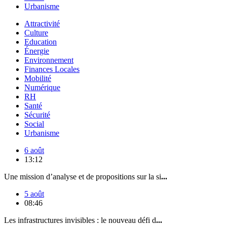
Urbanisme
Attractivité
Culture
Education
Énergie
Environnement
Finances Locales
Mobilité
Numérique
RH
Santé
Sécurité
Social
Urbanisme
6 août
13:12
Une mission d’analyse et de propositions sur la si
...
5 août
08:46
Les infrastructures invisibles : le nouveau défi d
...