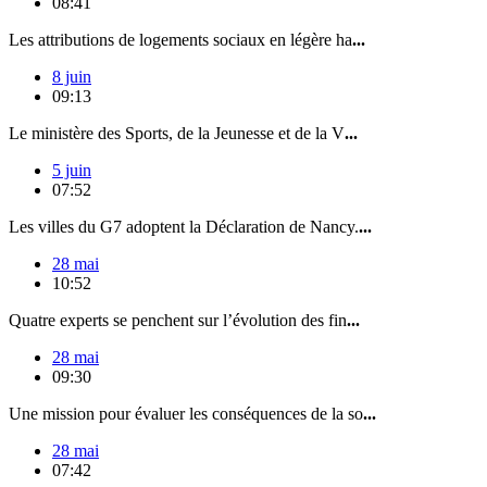
08:41
Les attributions de logements sociaux en légère ha
...
8 juin
09:13
Le ministère des Sports, de la Jeunesse et de la V
...
5 juin
07:52
Les villes du G7 adoptent la Déclaration de Nancy.
...
28 mai
10:52
Quatre experts se penchent sur l’évolution des fin
...
28 mai
09:30
Une mission pour évaluer les conséquences de la so
...
28 mai
07:42