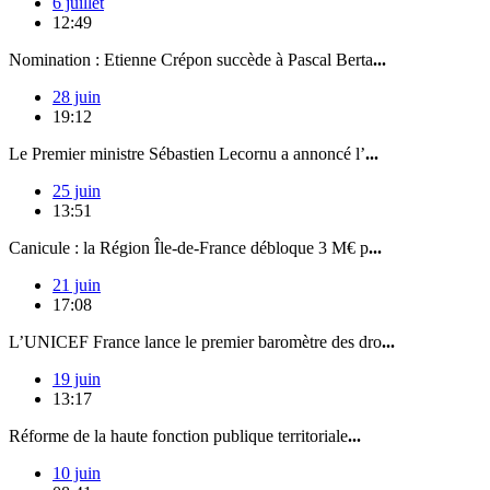
6 juillet
12:49
Nomination : Etienne Crépon succède à Pascal Berta
...
28 juin
19:12
Le Premier ministre Sébastien Lecornu a annoncé l’
...
25 juin
13:51
Canicule : la Région Île-de-France débloque 3 M€ p
...
21 juin
17:08
L’UNICEF France lance le premier baromètre des dro
...
19 juin
13:17
Réforme de la haute fonction publique territoriale
...
10 juin