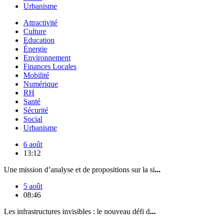
Urbanisme
Attractivité
Culture
Education
Énergie
Environnement
Finances Locales
Mobilité
Numérique
RH
Santé
Sécurité
Social
Urbanisme
6 août
13:12
Une mission d’analyse et de propositions sur la si
...
5 août
08:46
Les infrastructures invisibles : le nouveau défi d
...