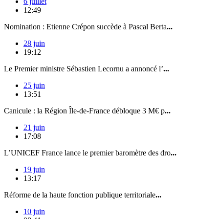
6 juillet
12:49
Nomination : Etienne Crépon succède à Pascal Berta
...
28 juin
19:12
Le Premier ministre Sébastien Lecornu a annoncé l’
...
25 juin
13:51
Canicule : la Région Île-de-France débloque 3 M€ p
...
21 juin
17:08
L’UNICEF France lance le premier baromètre des dro
...
19 juin
13:17
Réforme de la haute fonction publique territoriale
...
10 juin