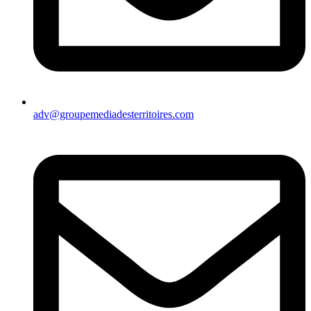
adv@groupemediadesterritoires.com