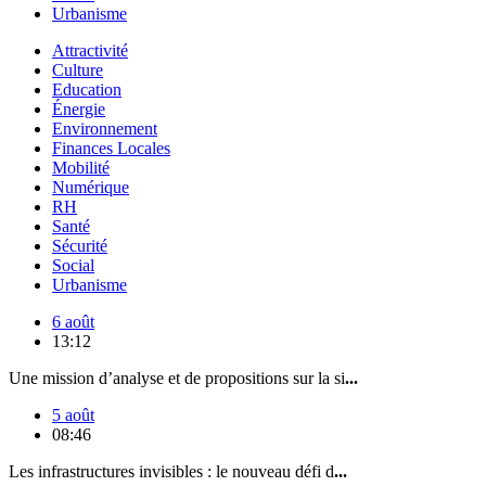
Urbanisme
Attractivité
Culture
Education
Énergie
Environnement
Finances Locales
Mobilité
Numérique
RH
Santé
Sécurité
Social
Urbanisme
6 août
13:12
Une mission d’analyse et de propositions sur la si
...
5 août
08:46
Les infrastructures invisibles : le nouveau défi d
...