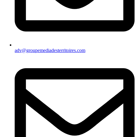
adv@groupemediadesterritoires.com