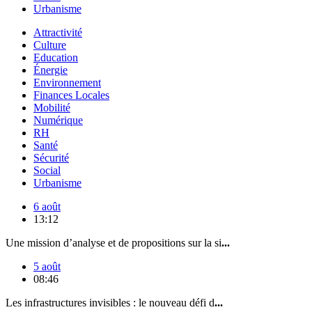
Urbanisme
Attractivité
Culture
Education
Énergie
Environnement
Finances Locales
Mobilité
Numérique
RH
Santé
Sécurité
Social
Urbanisme
6 août
13:12
Une mission d’analyse et de propositions sur la si
...
5 août
08:46
Les infrastructures invisibles : le nouveau défi d
...