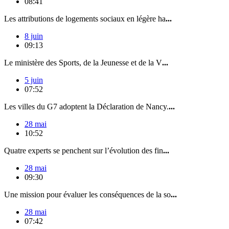
08:41
Les attributions de logements sociaux en légère ha
...
8 juin
09:13
Le ministère des Sports, de la Jeunesse et de la V
...
5 juin
07:52
Les villes du G7 adoptent la Déclaration de Nancy.
...
28 mai
10:52
Quatre experts se penchent sur l’évolution des fin
...
28 mai
09:30
Une mission pour évaluer les conséquences de la so
...
28 mai
07:42