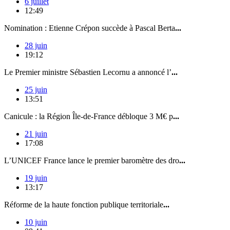
6 juillet
12:49
Nomination : Etienne Crépon succède à Pascal Berta
...
28 juin
19:12
Le Premier ministre Sébastien Lecornu a annoncé l’
...
25 juin
13:51
Canicule : la Région Île-de-France débloque 3 M€ p
...
21 juin
17:08
L’UNICEF France lance le premier baromètre des dro
...
19 juin
13:17
Réforme de la haute fonction publique territoriale
...
10 juin