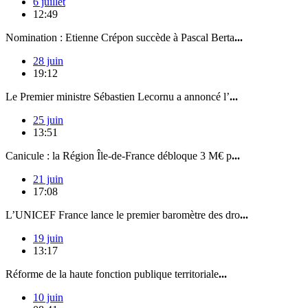
6 juillet
12:49
Nomination : Etienne Crépon succède à Pascal Berta
...
28 juin
19:12
Le Premier ministre Sébastien Lecornu a annoncé l’
...
25 juin
13:51
Canicule : la Région Île-de-France débloque 3 M€ p
...
21 juin
17:08
L’UNICEF France lance le premier baromètre des dro
...
19 juin
13:17
Réforme de la haute fonction publique territoriale
...
10 juin