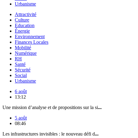
Urbanisme
Attractivité
Culture
Education
Énergie
Environnement
Finances Locales
Mobilité
Numérique
RH
Santé
Sécurité
Social
Urbanisme
6 août
13:12
Une mission d’analyse et de propositions sur la si
...
5 août
08:46
Les infrastructures invisibles : le nouveau défi d
...