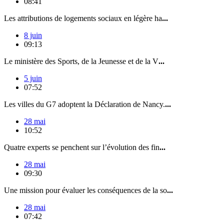
08:41
Les attributions de logements sociaux en légère ha
...
8 juin
09:13
Le ministère des Sports, de la Jeunesse et de la V
...
5 juin
07:52
Les villes du G7 adoptent la Déclaration de Nancy.
...
28 mai
10:52
Quatre experts se penchent sur l’évolution des fin
...
28 mai
09:30
Une mission pour évaluer les conséquences de la so
...
28 mai
07:42