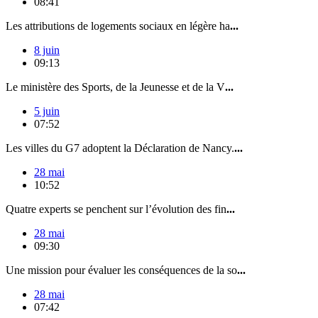
08:41
Les attributions de logements sociaux en légère ha
...
8 juin
09:13
Le ministère des Sports, de la Jeunesse et de la V
...
5 juin
07:52
Les villes du G7 adoptent la Déclaration de Nancy.
...
28 mai
10:52
Quatre experts se penchent sur l’évolution des fin
...
28 mai
09:30
Une mission pour évaluer les conséquences de la so
...
28 mai
07:42