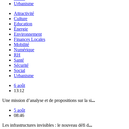
Urbanisme
Attractivité
Culture
Education
Énergie
Environnement
Finances Locales
Mobilité
Numérique
RH
Santé
Sécurité
Social
Urbanisme
6 août
13:12
Une mission d’analyse et de propositions sur la si
...
5 août
08:46
Les infrastructures invisibles : le nouveau défi d
...