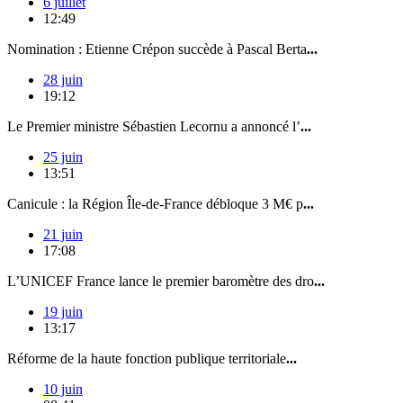
6 juillet
12:49
Nomination : Etienne Crépon succède à Pascal Berta
...
28 juin
19:12
Le Premier ministre Sébastien Lecornu a annoncé l’
...
25 juin
13:51
Canicule : la Région Île-de-France débloque 3 M€ p
...
21 juin
17:08
L’UNICEF France lance le premier baromètre des dro
...
19 juin
13:17
Réforme de la haute fonction publique territoriale
...
10 juin