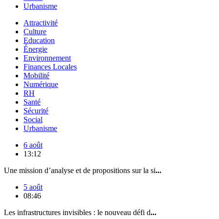
Urbanisme
Attractivité
Culture
Education
Énergie
Environnement
Finances Locales
Mobilité
Numérique
RH
Santé
Sécurité
Social
Urbanisme
6 août
13:12
Une mission d’analyse et de propositions sur la si
...
5 août
08:46
Les infrastructures invisibles : le nouveau défi d
...