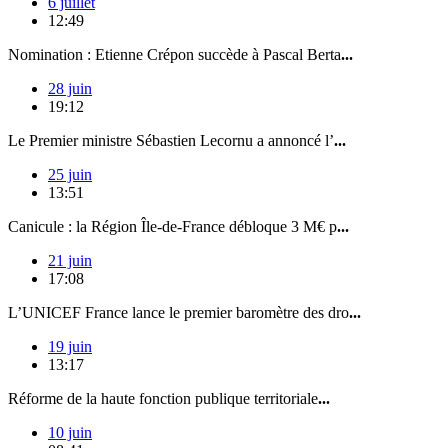
6 juillet
12:49
Nomination : Etienne Crépon succède à Pascal Berta
...
28 juin
19:12
Le Premier ministre Sébastien Lecornu a annoncé l’
...
25 juin
13:51
Canicule : la Région Île-de-France débloque 3 M€ p
...
21 juin
17:08
L’UNICEF France lance le premier baromètre des dro
...
19 juin
13:17
Réforme de la haute fonction publique territoriale
...
10 juin