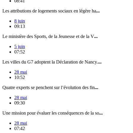
08:41
Les attributions de logements sociaux en légère ha
...
8 juin
09:13
Le ministère des Sports, de la Jeunesse et de la V
...
5 juin
07:52
Les villes du G7 adoptent la Déclaration de Nancy.
...
28 mai
10:52
Quatre experts se penchent sur l’évolution des fin
...
28 mai
09:30
Une mission pour évaluer les conséquences de la so
...
28 mai
07:42