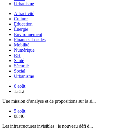
Urbanisme
Attractivité
Culture
Education
Énergie
Environnement
Finances Locales
Mobilité
Numérique
RH
Santé
Sécurité
Social
Urbanisme
6 août
13:12
Une mission d’analyse et de propositions sur la si
...
5 août
08:46
Les infrastructures invisibles : le nouveau défi d
...