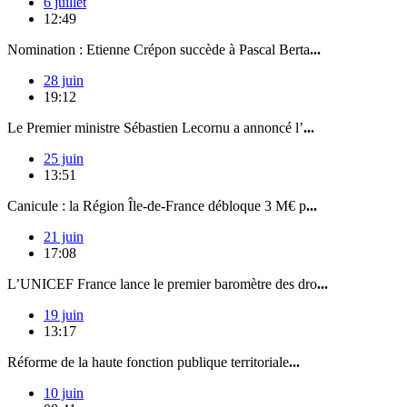
6 juillet
12:49
Nomination : Etienne Crépon succède à Pascal Berta
...
28 juin
19:12
Le Premier ministre Sébastien Lecornu a annoncé l’
...
25 juin
13:51
Canicule : la Région Île-de-France débloque 3 M€ p
...
21 juin
17:08
L’UNICEF France lance le premier baromètre des dro
...
19 juin
13:17
Réforme de la haute fonction publique territoriale
...
10 juin