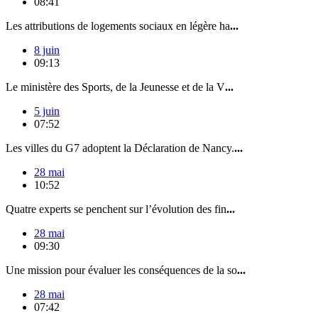
08:41
Les attributions de logements sociaux en légère ha
...
8 juin
09:13
Le ministère des Sports, de la Jeunesse et de la V
...
5 juin
07:52
Les villes du G7 adoptent la Déclaration de Nancy.
...
28 mai
10:52
Quatre experts se penchent sur l’évolution des fin
...
28 mai
09:30
Une mission pour évaluer les conséquences de la so
...
28 mai
07:42