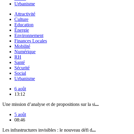
Urbanisme
Attractivité
Culture
Education
Énergie
Environnement
Finances Locales
Mobilité
Numérique
RH
Santé
Sécurité
Social
Urbanisme
6 août
13:12
Une mission d’analyse et de propositions sur la si
...
5 août
08:46
Les infrastructures invisibles : le nouveau défi d
...