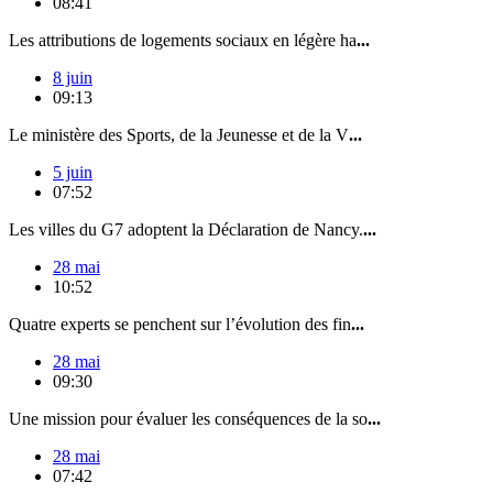
08:41
Les attributions de logements sociaux en légère ha
...
8 juin
09:13
Le ministère des Sports, de la Jeunesse et de la V
...
5 juin
07:52
Les villes du G7 adoptent la Déclaration de Nancy.
...
28 mai
10:52
Quatre experts se penchent sur l’évolution des fin
...
28 mai
09:30
Une mission pour évaluer les conséquences de la so
...
28 mai
07:42