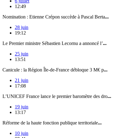
6 juillet
12:49
Nomination : Etienne Crépon succède à Pascal Berta
...
28 juin
19:12
Le Premier ministre Sébastien Lecornu a annoncé l’
...
25 juin
13:51
Canicule : la Région Île-de-France débloque 3 M€ p
...
21 juin
17:08
L’UNICEF France lance le premier baromètre des dro
...
19 juin
13:17
Réforme de la haute fonction publique territoriale
...
10 juin