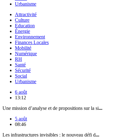
Urbanisme
Attractivité
Culture
Education
Énergie
Environnement
Finances Locales
Mobilité
Numérique
RH
Santé
Sécurité
Social
Urbanisme
6 août
13:12
Une mission d’analyse et de propositions sur la si
...
5 août
08:46
Les infrastructures invisibles : le nouveau défi d
...