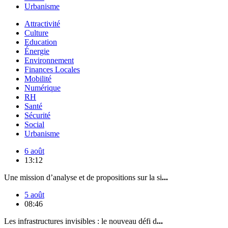
Urbanisme
Attractivité
Culture
Education
Énergie
Environnement
Finances Locales
Mobilité
Numérique
RH
Santé
Sécurité
Social
Urbanisme
6 août
13:12
Une mission d’analyse et de propositions sur la si
...
5 août
08:46
Les infrastructures invisibles : le nouveau défi d
...