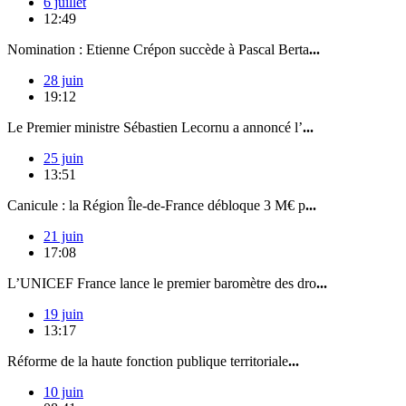
6 juillet
12:49
Nomination : Etienne Crépon succède à Pascal Berta
...
28 juin
19:12
Le Premier ministre Sébastien Lecornu a annoncé l’
...
25 juin
13:51
Canicule : la Région Île-de-France débloque 3 M€ p
...
21 juin
17:08
L’UNICEF France lance le premier baromètre des dro
...
19 juin
13:17
Réforme de la haute fonction publique territoriale
...
10 juin