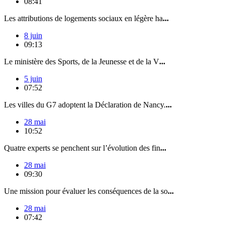
08:41
Les attributions de logements sociaux en légère ha
...
8 juin
09:13
Le ministère des Sports, de la Jeunesse et de la V
...
5 juin
07:52
Les villes du G7 adoptent la Déclaration de Nancy.
...
28 mai
10:52
Quatre experts se penchent sur l’évolution des fin
...
28 mai
09:30
Une mission pour évaluer les conséquences de la so
...
28 mai
07:42