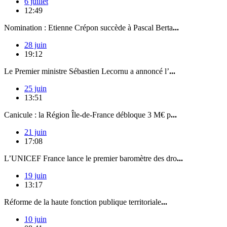
6 juillet
12:49
Nomination : Etienne Crépon succède à Pascal Berta
...
28 juin
19:12
Le Premier ministre Sébastien Lecornu a annoncé l’
...
25 juin
13:51
Canicule : la Région Île-de-France débloque 3 M€ p
...
21 juin
17:08
L’UNICEF France lance le premier baromètre des dro
...
19 juin
13:17
Réforme de la haute fonction publique territoriale
...
10 juin