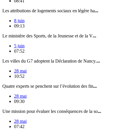
08:41
Les attributions de logements sociaux en légère ha
...
8 juin
09:13
Le ministère des Sports, de la Jeunesse et de la V
...
5 juin
07:52
Les villes du G7 adoptent la Déclaration de Nancy.
...
28 mai
10:52
Quatre experts se penchent sur l’évolution des fin
...
28 mai
09:30
Une mission pour évaluer les conséquences de la so
...
28 mai
07:42