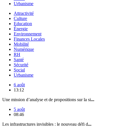
Urbanisme
Attractivité
Culture
Education
Énergie
Environnement
Finances Locales
Mobilité
Numérique
RH
Santé
Sécurité
Social
Urbanisme
6 août
13:12
Une mission d’analyse et de propositions sur la si
...
5 août
08:46
Les infrastructures invisibles : le nouveau défi d
...