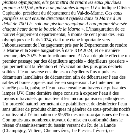
piscines olympiques, elle permettra de rendre les eaux pluviales
propres à 99,9% grâce à de puissantes lampes UV
» indique Olivier
Capitanio, président du département du Val-de-Marne.
Ces eaux
purifiées seront ensuite directement rejetées dans la Marne à un
débit de 700 L/s, soit une piscine olympique d’eau propre déversée
chaque heure dans la boucle de la Marne
». L’inauguration de ce
nouvel équipement départemental, à moins de cent jours des Jeux
olympiques de Paris 2024, était une étape importante vers
l’aboutissement de l’engagement pris par le Département de rendre
la Marne et la Seine baignables à date JOP 2024, et de manière
pérenne, dès 2025. Son fonctionnement ? L’eau de pluie effectue un
premier passage par des dégrilleurs appelés « dégrilleurs grossiers »
qui permettront la rétention et l’évacuation des plus gros déchets
solides. L’eau traverse ensuite les « dégrilleurs fins » puis les
décanteurs lamellaires de décantation afin de débarrasser l’eau des
sables et boues appelés matière en suspension. Le traitement ne
s’arrête pas là, puisque l’eau passe ensuite au travers de puissantes
lampes UV. Cette dernière étape consiste à exposer l’eau à des
rayons ultraviolets qui inactivent les microorganismes pathogènes.
Un procédé naturel permettant de potabiliser et de désinfecter l’eau
sans utiliser de produits chimiques ni générer de sous-produits nocifs
aboutissant à l’élimination de 99,9% des micro-organismes de l’eau.
Conjugués aux nombreux travaux de mise en conformité dans le
réseau d’assainissement du bassin versant du Ru de la Lande
(Champigny, Villiers, Chennevières, Le Plessis-Trévise), cet