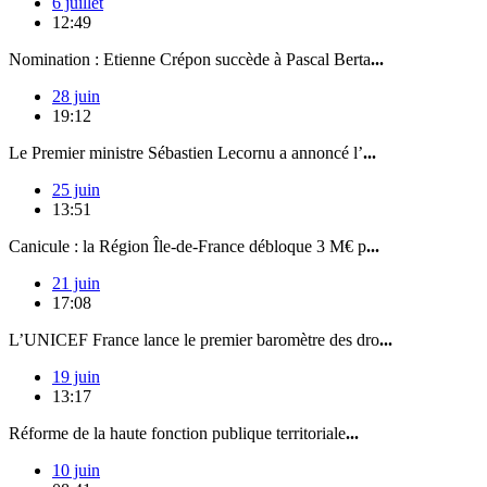
6 juillet
12:49
Nomination : Etienne Crépon succède à Pascal Berta
...
28 juin
19:12
Le Premier ministre Sébastien Lecornu a annoncé l’
...
25 juin
13:51
Canicule : la Région Île-de-France débloque 3 M€ p
...
21 juin
17:08
L’UNICEF France lance le premier baromètre des dro
...
19 juin
13:17
Réforme de la haute fonction publique territoriale
...
10 juin