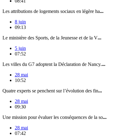
08:41
Les attributions de logements sociaux en légère ha
...
8 juin
09:13
Le ministère des Sports, de la Jeunesse et de la V
...
5 juin
07:52
Les villes du G7 adoptent la Déclaration de Nancy.
...
28 mai
10:52
Quatre experts se penchent sur l’évolution des fin
...
28 mai
09:30
Une mission pour évaluer les conséquences de la so
...
28 mai
07:42