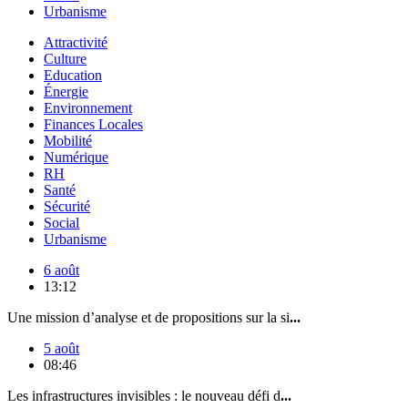
Urbanisme
Attractivité
Culture
Education
Énergie
Environnement
Finances Locales
Mobilité
Numérique
RH
Santé
Sécurité
Social
Urbanisme
6 août
13:12
Une mission d’analyse et de propositions sur la si
...
5 août
08:46
Les infrastructures invisibles : le nouveau défi d
...