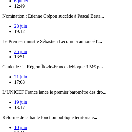
6 juillet
12:49
Nomination : Etienne Crépon succède à Pascal Berta
...
28 juin
19:12
Le Premier ministre Sébastien Lecornu a annoncé l’
...
25 juin
13:51
Canicule : la Région Île-de-France débloque 3 M€ p
...
21 juin
17:08
L’UNICEF France lance le premier baromètre des dro
...
19 juin
13:17
Réforme de la haute fonction publique territoriale
...
10 juin