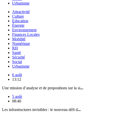
Urbanisme
Attractivité
Culture
Education
Énergie
Environnement
Finances Locales
Mobilité
Numérique
RH
Santé
Sécurité
Social
Urbanisme
6 août
13:12
Une mission d’analyse et de propositions sur la si
...
5 août
08:46
Les infrastructures invisibles : le nouveau défi d
...