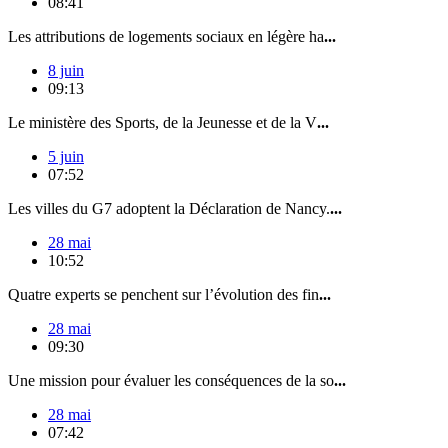
08:41
Les attributions de logements sociaux en légère ha
...
8 juin
09:13
Le ministère des Sports, de la Jeunesse et de la V
...
5 juin
07:52
Les villes du G7 adoptent la Déclaration de Nancy.
...
28 mai
10:52
Quatre experts se penchent sur l’évolution des fin
...
28 mai
09:30
Une mission pour évaluer les conséquences de la so
...
28 mai
07:42